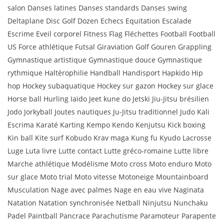
salon Danses latines Danses standards Danses swing
Deltaplane Disc Golf Dozen Echecs Equitation Escalade
Escrime Eveil corporel Fitness Flag Fléchettes Football Football
US Force athlétique Futsal Giraviation Golf Gouren Grappling
Gymnastique artistique Gymnastique douce Gymnastique
rythmique Haltérophilie Handball Handisport Hapkido Hip
hop Hockey subaquatique Hockey sur gazon Hockey sur glace
Horse ball Hurling Iaïdo Jeet kune do Jetski Jiu-Jitsu brésilien
Jodo Jorkyball Joutes nautiques Ju-Jitsu traditionnel Judo Kali
Escrima Karaté Karting Kempo Kendo Kenjutsu Kick boxing
Kin ball Kite surf Kobudo Krav maga Kung fu Kyudo Lacrosse
Luge Luta livre Lutte contact Lutte gréco-romaine Lutte libre
Marche athlétique Modélisme Moto cross Moto enduro Moto
sur glace Moto trial Moto vitesse Motoneige Mountainboard
Musculation Nage avec palmes Nage en eau vive Naginata
Natation Natation synchronisée Netball Ninjutsu Nunchaku
Padel Paintball Pancrace Parachutisme Paramoteur Parapente