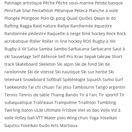
Patinage artistique Pêche Pêche sous-marine Pelote basque
Penchak Silat Pentathlon Pétanque Peteca Planche à voile
Plongée Plongeon Polo Qi gong Quad Quilles Qwan ki do
Rafting Ragga Raid nature Rallye Randonnée équestre
Randonnée pédestre Raquette à neige Rink hockey Rock Rock
acrobatique Roller Roller in line hockey ROS Rugby à XIII
Rugby à XV Salsa Samba Sambo Sarbacana Sarbacane Saut à
ski Sauvetage Self défense Self Pro Krav Sepak takraw Short
track Skateboard Skeleton Ski alpin Ski de fond Ski de
randonnée Ski de vitesse Ski nautique Ski sur herbe Ski
telemark Snowboard Softball Spéléologie Squash Sumo Surf
Taekwondo Taï chi chuan Taï jitsu Tambourin Tango argentin
Tennis Tennis de table Thaing Bando Tir à l'arc Tir sportif Tir
subaquatique Traîneaux Trampoline Triathlon Tumbling
Twirling baton ULM Ultimate Frisbee Viet vo dao Voile Vol à
voile Volley ball VTT Water polo Wing chun Yoga Yoseikan
bajutsu Yoseikan budo Arts Martiaux