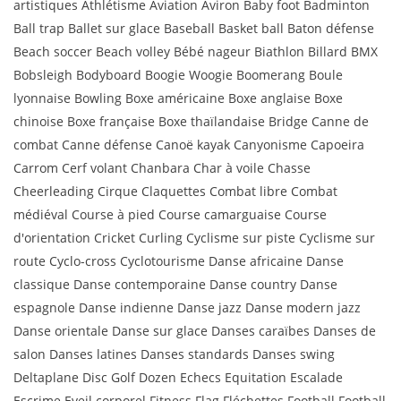
artistiques Athlétisme Aviation Aviron Baby foot Badminton
Ball trap Ballet sur glace Baseball Basket ball Baton défense
Beach soccer Beach volley Bébé nageur Biathlon Billard BMX
Bobsleigh Bodyboard Boogie Woogie Boomerang Boule
lyonnaise Bowling Boxe américaine Boxe anglaise Boxe
chinoise Boxe française Boxe thaïlandaise Bridge Canne de
combat Canne défense Canoë kayak Canyonisme Capoeira
Carrom Cerf volant Chanbara Char à voile Chasse
Cheerleading Cirque Claquettes Combat libre Combat
médiéval Course à pied Course camarguaise Course
d'orientation Cricket Curling Cyclisme sur piste Cyclisme sur
route Cyclo-cross Cyclotourisme Danse africaine Danse
classique Danse contemporaine Danse country Danse
espagnole Danse indienne Danse jazz Danse modern jazz
Danse orientale Danse sur glace Danses caraïbes Danses de
salon Danses latines Danses standards Danses swing
Deltaplane Disc Golf Dozen Echecs Equitation Escalade
Escrime Eveil corporel Fitness Flag Fléchettes Football Football