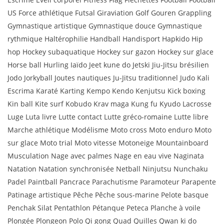
US Force athlétique Futsal Giraviation Golf Gouren Grappling
Gymnastique artistique Gymnastique douce Gymnastique
rythmique Haltérophilie Handball Handisport Hapkido Hip
hop Hockey subaquatique Hockey sur gazon Hockey sur glace
Horse ball Hurling Iaïdo Jeet kune do Jetski Jiu-Jitsu brésilien
Jodo Jorkyball Joutes nautiques Ju-Jitsu traditionnel Judo Kali
Escrima Karaté Karting Kempo Kendo Kenjutsu Kick boxing
Kin ball Kite surf Kobudo Krav maga Kung fu Kyudo Lacrosse
Luge Luta livre Lutte contact Lutte gréco-romaine Lutte libre
Marche athlétique Modélisme Moto cross Moto enduro Moto
sur glace Moto trial Moto vitesse Motoneige Mountainboard
Musculation Nage avec palmes Nage en eau vive Naginata
Natation Natation synchronisée Netball Ninjutsu Nunchaku
Padel Paintball Pancrace Parachutisme Paramoteur Parapente
Patinage artistique Pêche Pêche sous-marine Pelote basque
Penchak Silat Pentathlon Pétanque Peteca Planche à voile
Plongée Plongeon Polo Qi gong Quad Quilles Qwan ki do