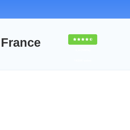
France
9,4
(100%)
14358
votes