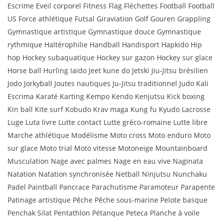
Escrime Eveil corporel Fitness Flag Fléchettes Football Football
US Force athlétique Futsal Giraviation Golf Gouren Grappling
Gymnastique artistique Gymnastique douce Gymnastique
rythmique Haltérophilie Handball Handisport Hapkido Hip
hop Hockey subaquatique Hockey sur gazon Hockey sur glace
Horse ball Hurling Iaïdo Jeet kune do Jetski Jiu-Jitsu brésilien
Jodo Jorkyball Joutes nautiques Ju-Jitsu traditionnel Judo Kali
Escrima Karaté Karting Kempo Kendo Kenjutsu Kick boxing
Kin ball Kite surf Kobudo Krav maga Kung fu Kyudo Lacrosse
Luge Luta livre Lutte contact Lutte gréco-romaine Lutte libre
Marche athlétique Modélisme Moto cross Moto enduro Moto
sur glace Moto trial Moto vitesse Motoneige Mountainboard
Musculation Nage avec palmes Nage en eau vive Naginata
Natation Natation synchronisée Netball Ninjutsu Nunchaku
Padel Paintball Pancrace Parachutisme Paramoteur Parapente
Patinage artistique Pêche Pêche sous-marine Pelote basque
Penchak Silat Pentathlon Pétanque Peteca Planche à voile