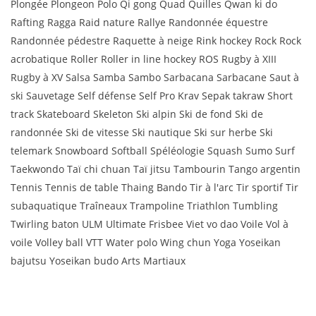
Plongée Plongeon Polo Qi gong Quad Quilles Qwan ki do
Rafting Ragga Raid nature Rallye Randonnée équestre
Randonnée pédestre Raquette à neige Rink hockey Rock Rock
acrobatique Roller Roller in line hockey ROS Rugby à XIII
Rugby à XV Salsa Samba Sambo Sarbacana Sarbacane Saut à
ski Sauvetage Self défense Self Pro Krav Sepak takraw Short
track Skateboard Skeleton Ski alpin Ski de fond Ski de
randonnée Ski de vitesse Ski nautique Ski sur herbe Ski
telemark Snowboard Softball Spéléologie Squash Sumo Surf
Taekwondo Taï chi chuan Taï jitsu Tambourin Tango argentin
Tennis Tennis de table Thaing Bando Tir à l'arc Tir sportif Tir
subaquatique Traîneaux Trampoline Triathlon Tumbling
Twirling baton ULM Ultimate Frisbee Viet vo dao Voile Vol à
voile Volley ball VTT Water polo Wing chun Yoga Yoseikan
bajutsu Yoseikan budo Arts Martiaux