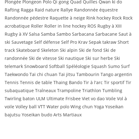
Plongée Plongeon Polo Qi gong Quad Quilles Qwan ki do
Rafting Ragga Raid nature Rallye Randonnée équestre
Randonnée pédestre Raquette à neige Rink hockey Rock Rock
acrobatique Roller Roller in line hockey ROS Rugby à XIII
Rugby à XV Salsa Samba Sambo Sarbacana Sarbacane Saut à
ski Sauvetage Self défense Self Pro Krav Sepak takraw Short
track Skateboard Skeleton Ski alpin Ski de fond Ski de
randonnée Ski de vitesse Ski nautique Ski sur herbe Ski
telemark Snowboard Softball Spéléologie Squash Sumo Surf
Taekwondo Taï chi chuan Taï jitsu Tambourin Tango argentin
Tennis Tennis de table Thaing Bando Tir à l'arc Tir sportif Tir
subaquatique Traîneaux Trampoline Triathlon Tumbling
Twirling baton ULM Ultimate Frisbee Viet vo dao Voile Vol à
voile Volley ball VTT Water polo Wing chun Yoga Yoseikan
bajutsu Yoseikan budo Arts Martiaux