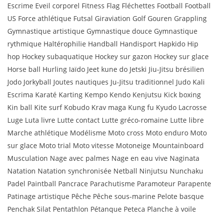
Escrime Eveil corporel Fitness Flag Fléchettes Football Football
US Force athlétique Futsal Giraviation Golf Gouren Grappling
Gymnastique artistique Gymnastique douce Gymnastique
rythmique Haltérophilie Handball Handisport Hapkido Hip
hop Hockey subaquatique Hockey sur gazon Hockey sur glace
Horse ball Hurling Iaïdo Jeet kune do Jetski Jiu-Jitsu brésilien
Jodo Jorkyball Joutes nautiques Ju-Jitsu traditionnel Judo Kali
Escrima Karaté Karting Kempo Kendo Kenjutsu Kick boxing
Kin ball Kite surf Kobudo Krav maga Kung fu Kyudo Lacrosse
Luge Luta livre Lutte contact Lutte gréco-romaine Lutte libre
Marche athlétique Modélisme Moto cross Moto enduro Moto
sur glace Moto trial Moto vitesse Motoneige Mountainboard
Musculation Nage avec palmes Nage en eau vive Naginata
Natation Natation synchronisée Netball Ninjutsu Nunchaku
Padel Paintball Pancrace Parachutisme Paramoteur Parapente
Patinage artistique Pêche Pêche sous-marine Pelote basque
Penchak Silat Pentathlon Pétanque Peteca Planche à voile