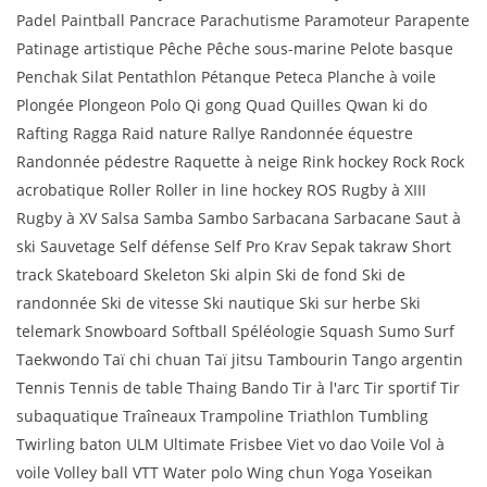
Padel Paintball Pancrace Parachutisme Paramoteur Parapente
Patinage artistique Pêche Pêche sous-marine Pelote basque
Penchak Silat Pentathlon Pétanque Peteca Planche à voile
Plongée Plongeon Polo Qi gong Quad Quilles Qwan ki do
Rafting Ragga Raid nature Rallye Randonnée équestre
Randonnée pédestre Raquette à neige Rink hockey Rock Rock
acrobatique Roller Roller in line hockey ROS Rugby à XIII
Rugby à XV Salsa Samba Sambo Sarbacana Sarbacane Saut à
ski Sauvetage Self défense Self Pro Krav Sepak takraw Short
track Skateboard Skeleton Ski alpin Ski de fond Ski de
randonnée Ski de vitesse Ski nautique Ski sur herbe Ski
telemark Snowboard Softball Spéléologie Squash Sumo Surf
Taekwondo Taï chi chuan Taï jitsu Tambourin Tango argentin
Tennis Tennis de table Thaing Bando Tir à l'arc Tir sportif Tir
subaquatique Traîneaux Trampoline Triathlon Tumbling
Twirling baton ULM Ultimate Frisbee Viet vo dao Voile Vol à
voile Volley ball VTT Water polo Wing chun Yoga Yoseikan