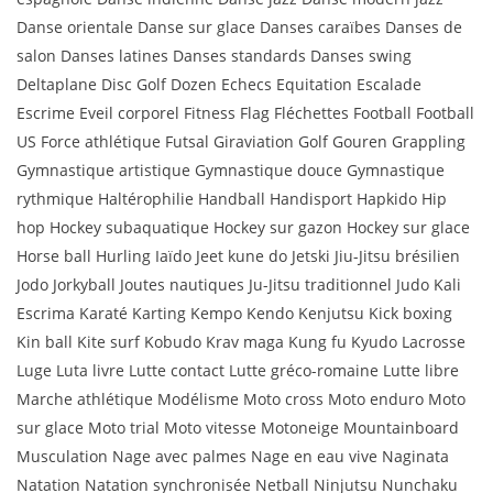
Danse orientale Danse sur glace Danses caraïbes Danses de
salon Danses latines Danses standards Danses swing
Deltaplane Disc Golf Dozen Echecs Equitation Escalade
Escrime Eveil corporel Fitness Flag Fléchettes Football Football
US Force athlétique Futsal Giraviation Golf Gouren Grappling
Gymnastique artistique Gymnastique douce Gymnastique
rythmique Haltérophilie Handball Handisport Hapkido Hip
hop Hockey subaquatique Hockey sur gazon Hockey sur glace
Horse ball Hurling Iaïdo Jeet kune do Jetski Jiu-Jitsu brésilien
Jodo Jorkyball Joutes nautiques Ju-Jitsu traditionnel Judo Kali
Escrima Karaté Karting Kempo Kendo Kenjutsu Kick boxing
Kin ball Kite surf Kobudo Krav maga Kung fu Kyudo Lacrosse
Luge Luta livre Lutte contact Lutte gréco-romaine Lutte libre
Marche athlétique Modélisme Moto cross Moto enduro Moto
sur glace Moto trial Moto vitesse Motoneige Mountainboard
Musculation Nage avec palmes Nage en eau vive Naginata
Natation Natation synchronisée Netball Ninjutsu Nunchaku