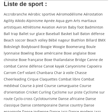
Liste de sport :
Accrobranche Aérobic sportive Aéromodélisme Aérostation
Agility Aikido Alpinisme Apnée Aqua gym Arts martiaux
artistiques Athlétisme Aviation Aviron Baby foot Badminton
Ball trap Ballet sur glace Baseball Basket ball Baton défense
Beach soccer Beach volley Bébé nageur Biathlon Billard BMX
Bobsleigh Bodyboard Boogie Woogie Boomerang Boule
lyonnaise Bowling Boxe américaine Boxe anglaise Boxe
chinoise Boxe française Boxe thaïlandaise Bridge Canne de
combat Canne défense Canoë kayak Canyonisme Capoeira
Carrom Cerf volant Chanbara Char à voile Chasse
Cheerleading Cirque Claquettes Combat libre Combat
médiéval Course à pied Course camarguaise Course
d'orientation Cricket Curling Cyclisme sur piste Cyclisme sur
route Cyclo-cross Cyclotourisme Danse africaine Danse
classique Danse contemporaine Danse country Danse
espagnole Danse indienne Danse jazz Danse modern jazz