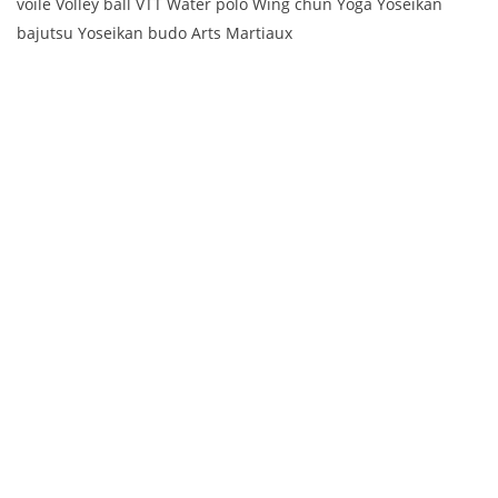
voile Volley ball VTT Water polo Wing chun Yoga Yoseikan
bajutsu Yoseikan budo Arts Martiaux