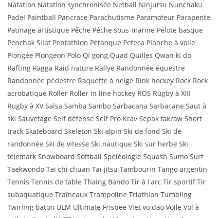
Natation Natation synchronisée Netball Ninjutsu Nunchaku
Padel Paintball Pancrace Parachutisme Paramoteur Parapente
Patinage artistique Pêche Pêche sous-marine Pelote basque
Penchak Silat Pentathlon Pétanque Peteca Planche à voile
Plongée Plongeon Polo Qi gong Quad Quilles Qwan ki do
Rafting Ragga Raid nature Rallye Randonnée équestre
Randonnée pédestre Raquette à neige Rink hockey Rock Rock
acrobatique Roller Roller in line hockey ROS Rugby à XIII
Rugby à XV Salsa Samba Sambo Sarbacana Sarbacane Saut à
ski Sauvetage Self défense Self Pro Krav Sepak takraw Short
track Skateboard Skeleton Ski alpin Ski de fond Ski de
randonnée Ski de vitesse Ski nautique Ski sur herbe Ski
telemark Snowboard Softball Spéléologie Squash Sumo Surf
Taekwondo Taï chi chuan Taï jitsu Tambourin Tango argentin
Tennis Tennis de table Thaing Bando Tir à l'arc Tir sportif Tir
subaquatique Traîneaux Trampoline Triathlon Tumbling
Twirling baton ULM Ultimate Frisbee Viet vo dao Voile Vol à