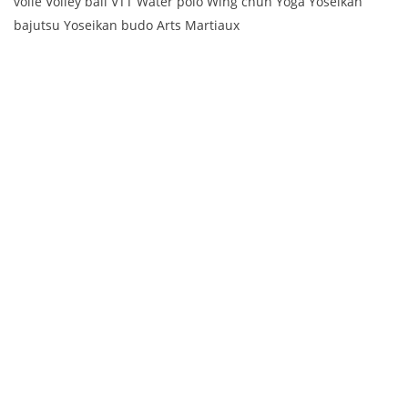
voile Volley ball VTT Water polo Wing chun Yoga Yoseikan
bajutsu Yoseikan budo Arts Martiaux