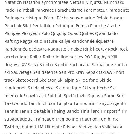
Natation Natation synchronisée Netball Ninjutsu Nunchaku
Padel Paintball Pancrace Parachutisme Paramoteur Parapente
Patinage artistique Pêche Pêche sous-marine Pelote basque
Penchak Silat Pentathlon Pétanque Peteca Planche à voile
Plongée Plongeon Polo Qi gong Quad Quilles Qwan ki do
Rafting Ragga Raid nature Rallye Randonnée équestre
Randonnée pédestre Raquette à neige Rink hockey Rock Rock
acrobatique Roller Roller in line hockey ROS Rugby à XIII
Rugby à XV Salsa Samba Sambo Sarbacana Sarbacane Saut à
ski Sauvetage Self défense Self Pro Krav Sepak takraw Short
track Skateboard Skeleton Ski alpin Ski de fond Ski de
randonnée Ski de vitesse Ski nautique Ski sur herbe Ski
telemark Snowboard Softball Spéléologie Squash Sumo Surf
Taekwondo Taï chi chuan Taï jitsu Tambourin Tango argentin
Tennis Tennis de table Thaing Bando Tir à l'arc Tir sportif Tir
subaquatique Traîneaux Trampoline Triathlon Tumbling
Twirling baton ULM Ultimate Frisbee Viet vo dao Voile Vol à