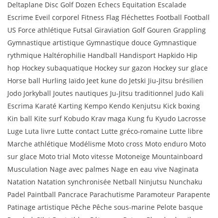
Deltaplane Disc Golf Dozen Echecs Equitation Escalade
Escrime Eveil corporel Fitness Flag Fléchettes Football Football
US Force athlétique Futsal Giraviation Golf Gouren Grappling
Gymnastique artistique Gymnastique douce Gymnastique
rythmique Haltérophilie Handball Handisport Hapkido Hip
hop Hockey subaquatique Hockey sur gazon Hockey sur glace
Horse ball Hurling Iaïdo Jeet kune do Jetski Jiu-Jitsu brésilien
Jodo Jorkyball Joutes nautiques Ju-Jitsu traditionnel Judo Kali
Escrima Karaté Karting Kempo Kendo Kenjutsu Kick boxing
Kin ball Kite surf Kobudo Krav maga Kung fu Kyudo Lacrosse
Luge Luta livre Lutte contact Lutte gréco-romaine Lutte libre
Marche athlétique Modélisme Moto cross Moto enduro Moto
sur glace Moto trial Moto vitesse Motoneige Mountainboard
Musculation Nage avec palmes Nage en eau vive Naginata
Natation Natation synchronisée Netball Ninjutsu Nunchaku
Padel Paintball Pancrace Parachutisme Paramoteur Parapente
Patinage artistique Pêche Pêche sous-marine Pelote basque