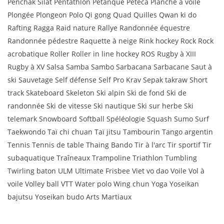
Penchak Silat Pentathlon Pétanque Peteca Planche à voile
Plongée Plongeon Polo Qi gong Quad Quilles Qwan ki do
Rafting Ragga Raid nature Rallye Randonnée équestre
Randonnée pédestre Raquette à neige Rink hockey Rock Rock
acrobatique Roller Roller in line hockey ROS Rugby à XIII
Rugby à XV Salsa Samba Sambo Sarbacana Sarbacane Saut à
ski Sauvetage Self défense Self Pro Krav Sepak takraw Short
track Skateboard Skeleton Ski alpin Ski de fond Ski de
randonnée Ski de vitesse Ski nautique Ski sur herbe Ski
telemark Snowboard Softball Spéléologie Squash Sumo Surf
Taekwondo Taï chi chuan Taï jitsu Tambourin Tango argentin
Tennis Tennis de table Thaing Bando Tir à l'arc Tir sportif Tir
subaquatique Traîneaux Trampoline Triathlon Tumbling
Twirling baton ULM Ultimate Frisbee Viet vo dao Voile Vol à
voile Volley ball VTT Water polo Wing chun Yoga Yoseikan
bajutsu Yoseikan budo Arts Martiaux