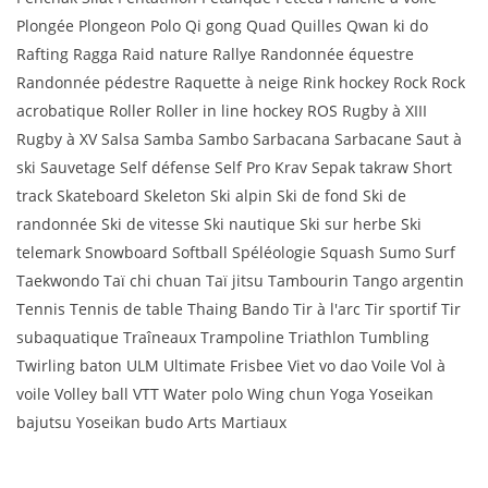
Plongée Plongeon Polo Qi gong Quad Quilles Qwan ki do
Rafting Ragga Raid nature Rallye Randonnée équestre
Randonnée pédestre Raquette à neige Rink hockey Rock Rock
acrobatique Roller Roller in line hockey ROS Rugby à XIII
Rugby à XV Salsa Samba Sambo Sarbacana Sarbacane Saut à
ski Sauvetage Self défense Self Pro Krav Sepak takraw Short
track Skateboard Skeleton Ski alpin Ski de fond Ski de
randonnée Ski de vitesse Ski nautique Ski sur herbe Ski
telemark Snowboard Softball Spéléologie Squash Sumo Surf
Taekwondo Taï chi chuan Taï jitsu Tambourin Tango argentin
Tennis Tennis de table Thaing Bando Tir à l'arc Tir sportif Tir
subaquatique Traîneaux Trampoline Triathlon Tumbling
Twirling baton ULM Ultimate Frisbee Viet vo dao Voile Vol à
voile Volley ball VTT Water polo Wing chun Yoga Yoseikan
bajutsu Yoseikan budo Arts Martiaux