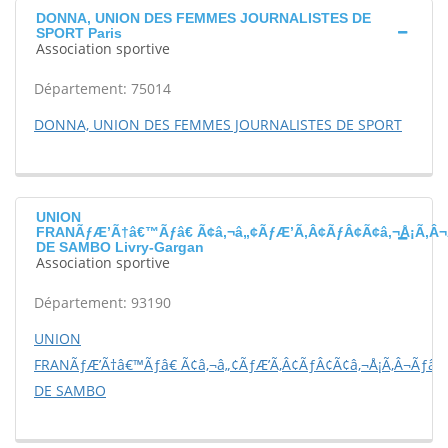
DONNA, UNION DES FEMMES JOURNALISTES DE
SPORT Paris
Association sportive
Département: 75014
DONNA, UNION DES FEMMES JOURNALISTES DE SPORT
UNION
FRANÃƒÆ’Ã†â€™Ãƒâ€ Ã¢â‚¬â„¢ÃƒÆ’Ã‚Â¢ÃƒÂ¢Ã¢â‚¬Å¡Ã‚Â¬
DE SAMBO Livry-Gargan
Association sportive
Département: 93190
UNION
FRANÃƒÆ’Ã†â€™Ãƒâ€ Ã¢â‚¬â„¢ÃƒÆ’Ã‚Â¢ÃƒÂ¢Ã¢â‚¬Å¡Ã‚Â¬Ãƒâ€š
DE SAMBO