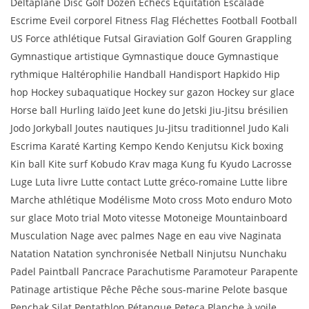
Deltaplane Disc Golf Dozen Echecs Equitation Escalade
Escrime Eveil corporel Fitness Flag Fléchettes Football Football
US Force athlétique Futsal Giraviation Golf Gouren Grappling
Gymnastique artistique Gymnastique douce Gymnastique
rythmique Haltérophilie Handball Handisport Hapkido Hip
hop Hockey subaquatique Hockey sur gazon Hockey sur glace
Horse ball Hurling Iaïdo Jeet kune do Jetski Jiu-Jitsu brésilien
Jodo Jorkyball Joutes nautiques Ju-Jitsu traditionnel Judo Kali
Escrima Karaté Karting Kempo Kendo Kenjutsu Kick boxing
Kin ball Kite surf Kobudo Krav maga Kung fu Kyudo Lacrosse
Luge Luta livre Lutte contact Lutte gréco-romaine Lutte libre
Marche athlétique Modélisme Moto cross Moto enduro Moto
sur glace Moto trial Moto vitesse Motoneige Mountainboard
Musculation Nage avec palmes Nage en eau vive Naginata
Natation Natation synchronisée Netball Ninjutsu Nunchaku
Padel Paintball Pancrace Parachutisme Paramoteur Parapente
Patinage artistique Pêche Pêche sous-marine Pelote basque
Penchak Silat Pentathlon Pétanque Peteca Planche à voile