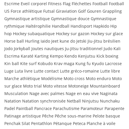
Escrime Eveil corporel Fitness Flag Fléchettes Football Football
US Force athlétique Futsal Giraviation Golf Gouren Grappling
Gymnastique artistique Gymnastique douce Gymnastique
rythmique Haltérophilie Handball Handisport Hapkido Hip
hop Hockey subaquatique Hockey sur gazon Hockey sur glace
Horse ball Hurling Iaïdo Jeet kune do Jetski Jiu-Jitsu brésilien
Jodo Jorkyball Joutes nautiques Ju-Jitsu traditionnel Judo Kali
Escrima Karaté Karting Kempo Kendo Kenjutsu Kick boxing
Kin ball Kite surf Kobudo Krav maga Kung fu Kyudo Lacrosse
Luge Luta livre Lutte contact Lutte gréco-romaine Lutte libre
Marche athlétique Modélisme Moto cross Moto enduro Moto
sur glace Moto trial Moto vitesse Motoneige Mountainboard
Musculation Nage avec palmes Nage en eau vive Naginata
Natation Natation synchronisée Netball Ninjutsu Nunchaku
Padel Paintball Pancrace Parachutisme Paramoteur Parapente
Patinage artistique Pêche Pêche sous-marine Pelote basque
Penchak Silat Pentathlon Pétanque Peteca Planche à voile