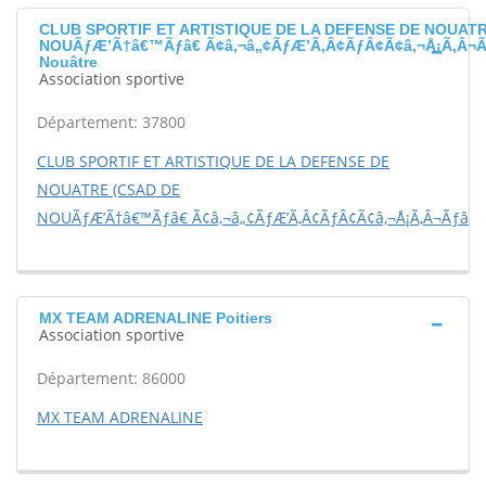
CLUB SPORTIF ET ARTISTIQUE DE LA DEFENSE DE NOUATR
NOUÃƒÆ’Ã†â€™Ãƒâ€ Ã¢â‚¬â„¢ÃƒÆ’Ã‚Â¢ÃƒÂ¢Ã¢â‚¬Å¡Ã‚Â¬Ã
Nouâtre
Association sportive
Département: 37800
CLUB SPORTIF ET ARTISTIQUE DE LA DEFENSE DE
NOUATRE (CSAD DE
NOUÃƒÆ’Ã†â€™Ãƒâ€ Ã¢â‚¬â„¢ÃƒÆ’Ã‚Â¢ÃƒÂ¢Ã¢â‚¬Å¡Ã‚Â¬Ãƒâ€¦
MX TEAM ADRENALINE Poitiers
Association sportive
Département: 86000
MX TEAM ADRENALINE