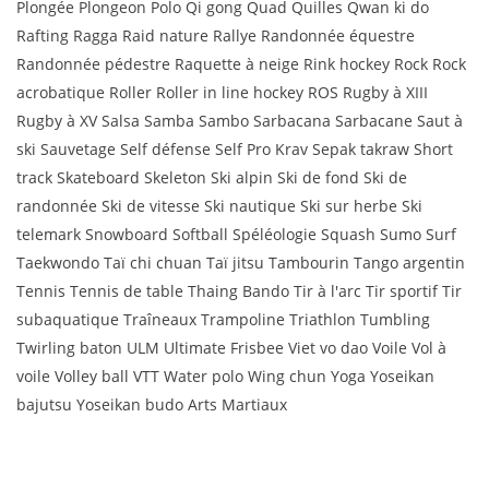
Plongée Plongeon Polo Qi gong Quad Quilles Qwan ki do
Rafting Ragga Raid nature Rallye Randonnée équestre
Randonnée pédestre Raquette à neige Rink hockey Rock Rock
acrobatique Roller Roller in line hockey ROS Rugby à XIII
Rugby à XV Salsa Samba Sambo Sarbacana Sarbacane Saut à
ski Sauvetage Self défense Self Pro Krav Sepak takraw Short
track Skateboard Skeleton Ski alpin Ski de fond Ski de
randonnée Ski de vitesse Ski nautique Ski sur herbe Ski
telemark Snowboard Softball Spéléologie Squash Sumo Surf
Taekwondo Taï chi chuan Taï jitsu Tambourin Tango argentin
Tennis Tennis de table Thaing Bando Tir à l'arc Tir sportif Tir
subaquatique Traîneaux Trampoline Triathlon Tumbling
Twirling baton ULM Ultimate Frisbee Viet vo dao Voile Vol à
voile Volley ball VTT Water polo Wing chun Yoga Yoseikan
bajutsu Yoseikan budo Arts Martiaux