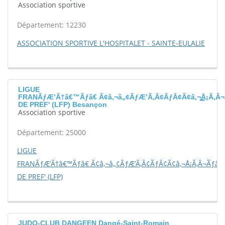
Association sportive
Département: 12230
ASSOCIATION SPORTIVE L'HOSPITALET - SAINTE-EULALIE
LIGUE
FRANÃƒÆ’Ã†â€™Ãƒâ€ Ã¢â‚¬â„¢ÃƒÆ’Ã‚Â¢ÃƒÂ¢Ã¢â‚¬Å¡Ã‚Â¬
DE PREF' (LFP) Besançon
Association sportive
Département: 25000
LIGUE
FRANÃƒÆ’Ã†â€™Ãƒâ€ Ã¢â‚¬â„¢ÃƒÆ’Ã‚Â¢ÃƒÂ¢Ã¢â‚¬Å¡Ã‚Â¬Ãƒâ€š
DE PREF' (LFP)
JUDO-CLUB DANGEEN Dangé-Saint-Romain