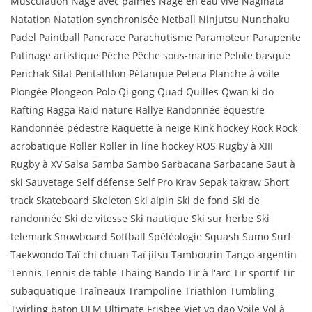
Musculation Nage avec palmes Nage en eau vive Naginata
Natation Natation synchronisée Netball Ninjutsu Nunchaku
Padel Paintball Pancrace Parachutisme Paramoteur Parapente
Patinage artistique Pêche Pêche sous-marine Pelote basque
Penchak Silat Pentathlon Pétanque Peteca Planche à voile
Plongée Plongeon Polo Qi gong Quad Quilles Qwan ki do
Rafting Ragga Raid nature Rallye Randonnée équestre
Randonnée pédestre Raquette à neige Rink hockey Rock Rock
acrobatique Roller Roller in line hockey ROS Rugby à XIII
Rugby à XV Salsa Samba Sambo Sarbacana Sarbacane Saut à
ski Sauvetage Self défense Self Pro Krav Sepak takraw Short
track Skateboard Skeleton Ski alpin Ski de fond Ski de
randonnée Ski de vitesse Ski nautique Ski sur herbe Ski
telemark Snowboard Softball Spéléologie Squash Sumo Surf
Taekwondo Taï chi chuan Taï jitsu Tambourin Tango argentin
Tennis Tennis de table Thaing Bando Tir à l'arc Tir sportif Tir
subaquatique Traîneaux Trampoline Triathlon Tumbling
Twirling baton ULM Ultimate Frisbee Viet vo dao Voile Vol à