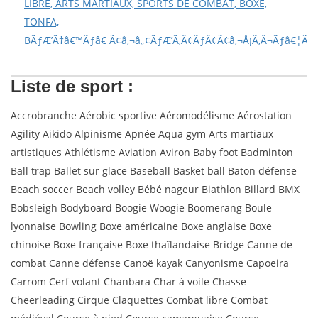
LIBRE, ARTS MARTIAUX, SPORTS DE COMBAT, BOXE,
TONFA,
BÃƒÆ’Ã†â€™Ãƒâ€ Ã¢â‚¬â„¢ÃƒÆ’Ã‚Â¢ÃƒÂ¢Ã¢â‚¬Å¡Ã‚Â¬Ãƒâ€¦Ã‚
Liste de sport :
Accrobranche Aérobic sportive Aéromodélisme Aérostation
Agility Aikido Alpinisme Apnée Aqua gym Arts martiaux
artistiques Athlétisme Aviation Aviron Baby foot Badminton
Ball trap Ballet sur glace Baseball Basket ball Baton défense
Beach soccer Beach volley Bébé nageur Biathlon Billard BMX
Bobsleigh Bodyboard Boogie Woogie Boomerang Boule
lyonnaise Bowling Boxe américaine Boxe anglaise Boxe
chinoise Boxe française Boxe thaïlandaise Bridge Canne de
combat Canne défense Canoë kayak Canyonisme Capoeira
Carrom Cerf volant Chanbara Char à voile Chasse
Cheerleading Cirque Claquettes Combat libre Combat