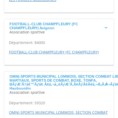
FOOTBALL-CLUB CHAMPFLEURY (FC
CHAMPFLEURY) Avignon
Association sportive
Département: 84000
FOOTBALL-CLUB CHAMPFLEURY (FC CHAMPFLEURY)
OMNI-SPORTS MUNICIPAL LOMMOIS, SECTION COMBAT LIB
MARTIAUX, SPORTS DE COMBAT, BOXE, TONFA,
BÃƒÆ’Ã†â€™Ãƒâ€ Ã¢â‚¬â„¢ÃƒÆ’Ã‚Â¢ÃƒÂ¢Ã¢â‚¬Å¡Ã‚Â¬Ãƒâ
Haubourdin
Association sportive
Département: 59320
OMNI-SPORTS MUNICIPAL LOMMOIS, SECTION COMBAT