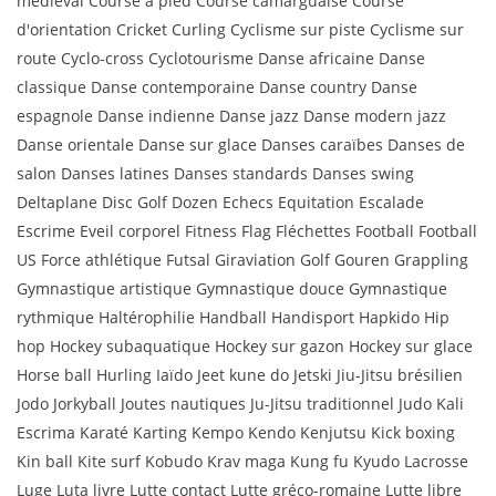
médiéval Course à pied Course camarguaise Course
d'orientation Cricket Curling Cyclisme sur piste Cyclisme sur
route Cyclo-cross Cyclotourisme Danse africaine Danse
classique Danse contemporaine Danse country Danse
espagnole Danse indienne Danse jazz Danse modern jazz
Danse orientale Danse sur glace Danses caraïbes Danses de
salon Danses latines Danses standards Danses swing
Deltaplane Disc Golf Dozen Echecs Equitation Escalade
Escrime Eveil corporel Fitness Flag Fléchettes Football Football
US Force athlétique Futsal Giraviation Golf Gouren Grappling
Gymnastique artistique Gymnastique douce Gymnastique
rythmique Haltérophilie Handball Handisport Hapkido Hip
hop Hockey subaquatique Hockey sur gazon Hockey sur glace
Horse ball Hurling Iaïdo Jeet kune do Jetski Jiu-Jitsu brésilien
Jodo Jorkyball Joutes nautiques Ju-Jitsu traditionnel Judo Kali
Escrima Karaté Karting Kempo Kendo Kenjutsu Kick boxing
Kin ball Kite surf Kobudo Krav maga Kung fu Kyudo Lacrosse
Luge Luta livre Lutte contact Lutte gréco-romaine Lutte libre