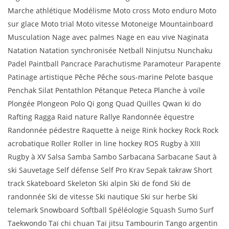
Marche athlétique Modélisme Moto cross Moto enduro Moto
sur glace Moto trial Moto vitesse Motoneige Mountainboard
Musculation Nage avec palmes Nage en eau vive Naginata
Natation Natation synchronisée Netball Ninjutsu Nunchaku
Padel Paintball Pancrace Parachutisme Paramoteur Parapente
Patinage artistique Pêche Pêche sous-marine Pelote basque
Penchak Silat Pentathlon Pétanque Peteca Planche à voile
Plongée Plongeon Polo Qi gong Quad Quilles Qwan ki do
Rafting Ragga Raid nature Rallye Randonnée équestre
Randonnée pédestre Raquette à neige Rink hockey Rock Rock
acrobatique Roller Roller in line hockey ROS Rugby à XIII
Rugby à XV Salsa Samba Sambo Sarbacana Sarbacane Saut à
ski Sauvetage Self défense Self Pro Krav Sepak takraw Short
track Skateboard Skeleton Ski alpin Ski de fond Ski de
randonnée Ski de vitesse Ski nautique Ski sur herbe Ski
telemark Snowboard Softball Spéléologie Squash Sumo Surf
Taekwondo Taï chi chuan Taï jitsu Tambourin Tango argentin