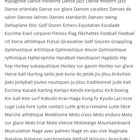
espagnole Danse indienne Danse jazz Danse modern jazz
Danse orientale Danse sur glace Danses caraïbes Danses de
salon Danses latines Danses standards Danses swing
Deltaplane Disc Golf Dozen Echecs Equitation Escalade
Escrime Eveil corporel Fitness Flag Fléchettes Football Football
US Force athlétique Futsal Giraviation Golf Gouren Grappling
Gymnastique artistique Gymnastique douce Gymnastique
rythmique Haltérophilie Handball Handisport Hapkido Hip
hop Hockey subaquatique Hockey sur gazon Hockey sur glace
Horse ball Hurling Iaïdo Jeet kune do Jetski Jiu-Jitsu brésilien
Jodo Jorkyball Joutes nautiques Ju-Jitsu traditionnel Judo Kali
Escrima Karaté Karting Kempo Kendo Kenjutsu Kick boxing
Kin ball Kite surf Kobudo Krav maga Kung fu Kyudo Lacrosse
Luge Luta livre Lutte contact Lutte gréco-romaine Lutte libre
Marche athlétique Modélisme Moto cross Moto enduro Moto
sur glace Moto trial Moto vitesse Motoneige Mountainboard
Musculation Nage avec palmes Nage en eau vive Naginata
Natation Natation synchronisée Netball Ninjutsu Nunchaku