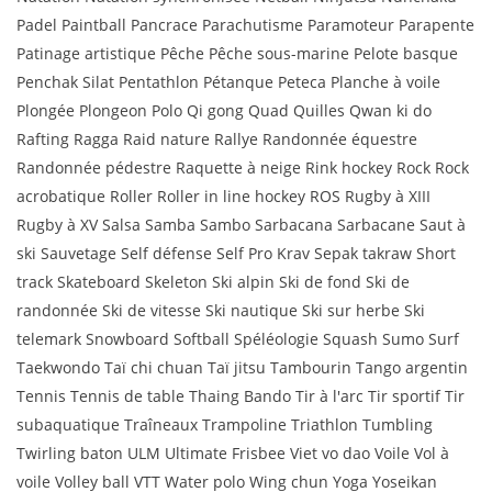
Padel Paintball Pancrace Parachutisme Paramoteur Parapente
Patinage artistique Pêche Pêche sous-marine Pelote basque
Penchak Silat Pentathlon Pétanque Peteca Planche à voile
Plongée Plongeon Polo Qi gong Quad Quilles Qwan ki do
Rafting Ragga Raid nature Rallye Randonnée équestre
Randonnée pédestre Raquette à neige Rink hockey Rock Rock
acrobatique Roller Roller in line hockey ROS Rugby à XIII
Rugby à XV Salsa Samba Sambo Sarbacana Sarbacane Saut à
ski Sauvetage Self défense Self Pro Krav Sepak takraw Short
track Skateboard Skeleton Ski alpin Ski de fond Ski de
randonnée Ski de vitesse Ski nautique Ski sur herbe Ski
telemark Snowboard Softball Spéléologie Squash Sumo Surf
Taekwondo Taï chi chuan Taï jitsu Tambourin Tango argentin
Tennis Tennis de table Thaing Bando Tir à l'arc Tir sportif Tir
subaquatique Traîneaux Trampoline Triathlon Tumbling
Twirling baton ULM Ultimate Frisbee Viet vo dao Voile Vol à
voile Volley ball VTT Water polo Wing chun Yoga Yoseikan