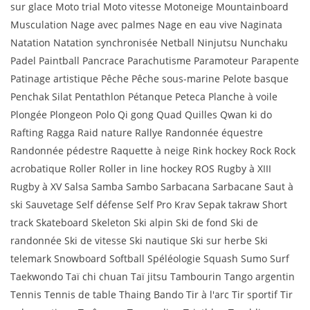
sur glace Moto trial Moto vitesse Motoneige Mountainboard
Musculation Nage avec palmes Nage en eau vive Naginata
Natation Natation synchronisée Netball Ninjutsu Nunchaku
Padel Paintball Pancrace Parachutisme Paramoteur Parapente
Patinage artistique Pêche Pêche sous-marine Pelote basque
Penchak Silat Pentathlon Pétanque Peteca Planche à voile
Plongée Plongeon Polo Qi gong Quad Quilles Qwan ki do
Rafting Ragga Raid nature Rallye Randonnée équestre
Randonnée pédestre Raquette à neige Rink hockey Rock Rock
acrobatique Roller Roller in line hockey ROS Rugby à XIII
Rugby à XV Salsa Samba Sambo Sarbacana Sarbacane Saut à
ski Sauvetage Self défense Self Pro Krav Sepak takraw Short
track Skateboard Skeleton Ski alpin Ski de fond Ski de
randonnée Ski de vitesse Ski nautique Ski sur herbe Ski
telemark Snowboard Softball Spéléologie Squash Sumo Surf
Taekwondo Taï chi chuan Taï jitsu Tambourin Tango argentin
Tennis Tennis de table Thaing Bando Tir à l'arc Tir sportif Tir