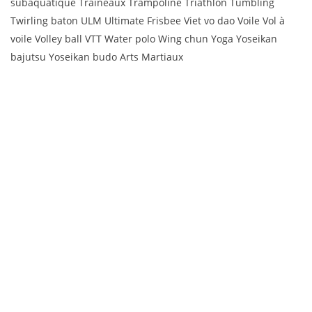
subaquatique Traîneaux Trampoline Triathlon Tumbling
Twirling baton ULM Ultimate Frisbee Viet vo dao Voile Vol à
voile Volley ball VTT Water polo Wing chun Yoga Yoseikan
bajutsu Yoseikan budo Arts Martiaux