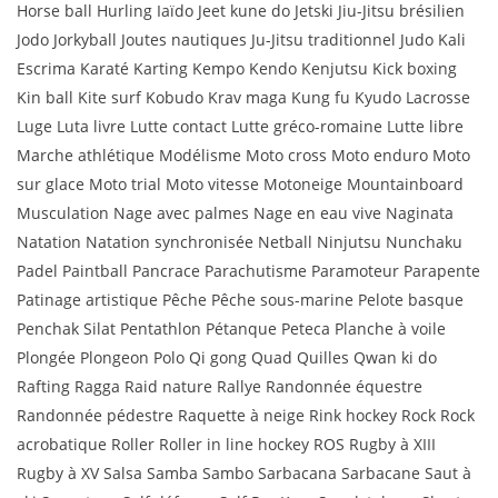
Horse ball Hurling Iaïdo Jeet kune do Jetski Jiu-Jitsu brésilien
Jodo Jorkyball Joutes nautiques Ju-Jitsu traditionnel Judo Kali
Escrima Karaté Karting Kempo Kendo Kenjutsu Kick boxing
Kin ball Kite surf Kobudo Krav maga Kung fu Kyudo Lacrosse
Luge Luta livre Lutte contact Lutte gréco-romaine Lutte libre
Marche athlétique Modélisme Moto cross Moto enduro Moto
sur glace Moto trial Moto vitesse Motoneige Mountainboard
Musculation Nage avec palmes Nage en eau vive Naginata
Natation Natation synchronisée Netball Ninjutsu Nunchaku
Padel Paintball Pancrace Parachutisme Paramoteur Parapente
Patinage artistique Pêche Pêche sous-marine Pelote basque
Penchak Silat Pentathlon Pétanque Peteca Planche à voile
Plongée Plongeon Polo Qi gong Quad Quilles Qwan ki do
Rafting Ragga Raid nature Rallye Randonnée équestre
Randonnée pédestre Raquette à neige Rink hockey Rock Rock
acrobatique Roller Roller in line hockey ROS Rugby à XIII
Rugby à XV Salsa Samba Sambo Sarbacana Sarbacane Saut à