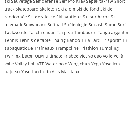
ski Sauvetage Self défense Self Pro Krav Sepak takraw Short
track Skateboard Skeleton Ski alpin Ski de fond Ski de
randonnée Ski de vitesse Ski nautique Ski sur herbe Ski
telemark Snowboard Softball Spéléologie Squash Sumo Surf
Taekwondo Taï chi chuan Taï jitsu Tambourin Tango argentin
Tennis Tennis de table Thaing Bando Tir à l'arc Tir sportif Tir
subaquatique Traîneaux Trampoline Triathlon Tumbling
Twirling baton ULM Ultimate Frisbee Viet vo dao Voile Vol à
voile Volley ball VTT Water polo Wing chun Yoga Yoseikan
bajutsu Yoseikan budo Arts Martiaux