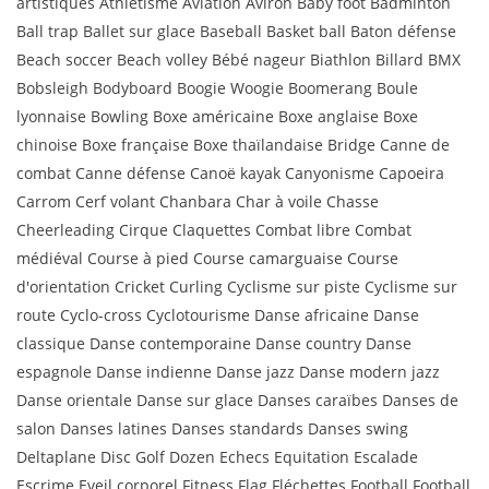
artistiques Athlétisme Aviation Aviron Baby foot Badminton
Ball trap Ballet sur glace Baseball Basket ball Baton défense
Beach soccer Beach volley Bébé nageur Biathlon Billard BMX
Bobsleigh Bodyboard Boogie Woogie Boomerang Boule
lyonnaise Bowling Boxe américaine Boxe anglaise Boxe
chinoise Boxe française Boxe thaïlandaise Bridge Canne de
combat Canne défense Canoë kayak Canyonisme Capoeira
Carrom Cerf volant Chanbara Char à voile Chasse
Cheerleading Cirque Claquettes Combat libre Combat
médiéval Course à pied Course camarguaise Course
d'orientation Cricket Curling Cyclisme sur piste Cyclisme sur
route Cyclo-cross Cyclotourisme Danse africaine Danse
classique Danse contemporaine Danse country Danse
espagnole Danse indienne Danse jazz Danse modern jazz
Danse orientale Danse sur glace Danses caraïbes Danses de
salon Danses latines Danses standards Danses swing
Deltaplane Disc Golf Dozen Echecs Equitation Escalade
Escrime Eveil corporel Fitness Flag Fléchettes Football Football