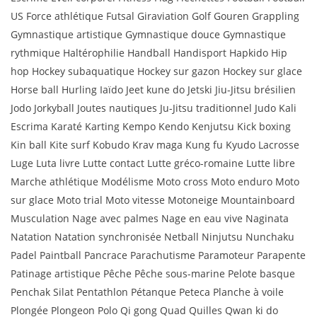
US Force athlétique Futsal Giraviation Golf Gouren Grappling
Gymnastique artistique Gymnastique douce Gymnastique
rythmique Haltérophilie Handball Handisport Hapkido Hip
hop Hockey subaquatique Hockey sur gazon Hockey sur glace
Horse ball Hurling Iaïdo Jeet kune do Jetski Jiu-Jitsu brésilien
Jodo Jorkyball Joutes nautiques Ju-Jitsu traditionnel Judo Kali
Escrima Karaté Karting Kempo Kendo Kenjutsu Kick boxing
Kin ball Kite surf Kobudo Krav maga Kung fu Kyudo Lacrosse
Luge Luta livre Lutte contact Lutte gréco-romaine Lutte libre
Marche athlétique Modélisme Moto cross Moto enduro Moto
sur glace Moto trial Moto vitesse Motoneige Mountainboard
Musculation Nage avec palmes Nage en eau vive Naginata
Natation Natation synchronisée Netball Ninjutsu Nunchaku
Padel Paintball Pancrace Parachutisme Paramoteur Parapente
Patinage artistique Pêche Pêche sous-marine Pelote basque
Penchak Silat Pentathlon Pétanque Peteca Planche à voile
Plongée Plongeon Polo Qi gong Quad Quilles Qwan ki do