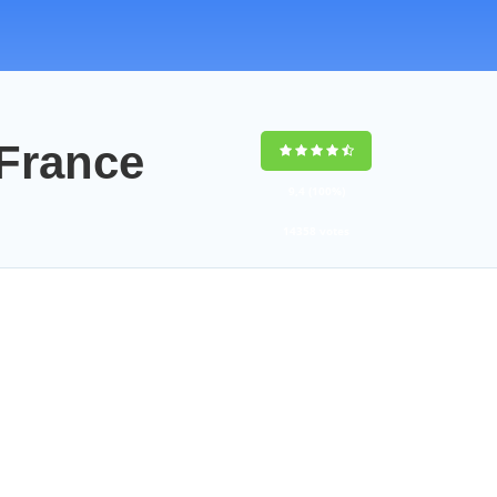
France
9,4
(100%)
14358
votes