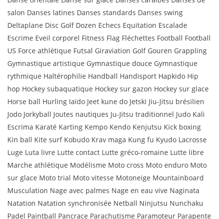
salon Danses latines Danses standards Danses swing
Deltaplane Disc Golf Dozen Echecs Equitation Escalade
Escrime Eveil corporel Fitness Flag Fléchettes Football Football
US Force athlétique Futsal Giraviation Golf Gouren Grappling
Gymnastique artistique Gymnastique douce Gymnastique
rythmique Haltérophilie Handball Handisport Hapkido Hip
hop Hockey subaquatique Hockey sur gazon Hockey sur glace
Horse ball Hurling Iaïdo Jeet kune do Jetski Jiu-Jitsu brésilien
Jodo Jorkyball Joutes nautiques Ju-Jitsu traditionnel Judo Kali
Escrima Karaté Karting Kempo Kendo Kenjutsu Kick boxing
Kin ball Kite surf Kobudo Krav maga Kung fu Kyudo Lacrosse
Luge Luta livre Lutte contact Lutte gréco-romaine Lutte libre
Marche athlétique Modélisme Moto cross Moto enduro Moto
sur glace Moto trial Moto vitesse Motoneige Mountainboard
Musculation Nage avec palmes Nage en eau vive Naginata
Natation Natation synchronisée Netball Ninjutsu Nunchaku
Padel Paintball Pancrace Parachutisme Paramoteur Parapente