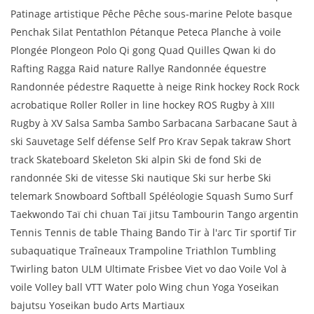
Patinage artistique Pêche Pêche sous-marine Pelote basque
Penchak Silat Pentathlon Pétanque Peteca Planche à voile
Plongée Plongeon Polo Qi gong Quad Quilles Qwan ki do
Rafting Ragga Raid nature Rallye Randonnée équestre
Randonnée pédestre Raquette à neige Rink hockey Rock Rock
acrobatique Roller Roller in line hockey ROS Rugby à XIII
Rugby à XV Salsa Samba Sambo Sarbacana Sarbacane Saut à
ski Sauvetage Self défense Self Pro Krav Sepak takraw Short
track Skateboard Skeleton Ski alpin Ski de fond Ski de
randonnée Ski de vitesse Ski nautique Ski sur herbe Ski
telemark Snowboard Softball Spéléologie Squash Sumo Surf
Taekwondo Taï chi chuan Taï jitsu Tambourin Tango argentin
Tennis Tennis de table Thaing Bando Tir à l'arc Tir sportif Tir
subaquatique Traîneaux Trampoline Triathlon Tumbling
Twirling baton ULM Ultimate Frisbee Viet vo dao Voile Vol à
voile Volley ball VTT Water polo Wing chun Yoga Yoseikan
bajutsu Yoseikan budo Arts Martiaux