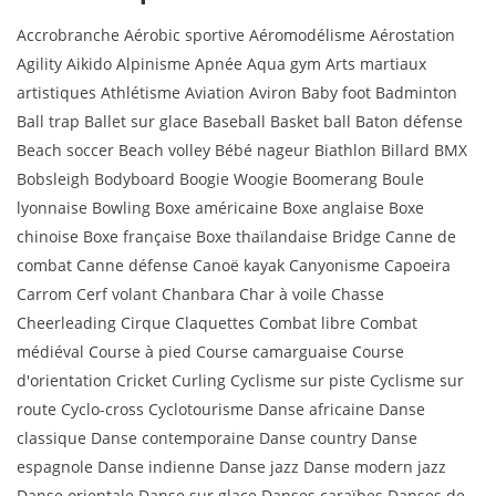
Accrobranche Aérobic sportive Aéromodélisme Aérostation
Agility Aikido Alpinisme Apnée Aqua gym Arts martiaux
artistiques Athlétisme Aviation Aviron Baby foot Badminton
Ball trap Ballet sur glace Baseball Basket ball Baton défense
Beach soccer Beach volley Bébé nageur Biathlon Billard BMX
Bobsleigh Bodyboard Boogie Woogie Boomerang Boule
lyonnaise Bowling Boxe américaine Boxe anglaise Boxe
chinoise Boxe française Boxe thaïlandaise Bridge Canne de
combat Canne défense Canoë kayak Canyonisme Capoeira
Carrom Cerf volant Chanbara Char à voile Chasse
Cheerleading Cirque Claquettes Combat libre Combat
médiéval Course à pied Course camarguaise Course
d'orientation Cricket Curling Cyclisme sur piste Cyclisme sur
route Cyclo-cross Cyclotourisme Danse africaine Danse
classique Danse contemporaine Danse country Danse
espagnole Danse indienne Danse jazz Danse modern jazz
Danse orientale Danse sur glace Danses caraïbes Danses de