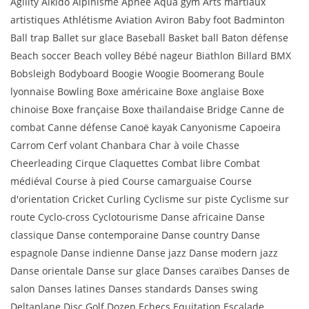
Agility Aikido Alpinisme Apnée Aqua gym Arts martiaux
artistiques Athlétisme Aviation Aviron Baby foot Badminton
Ball trap Ballet sur glace Baseball Basket ball Baton défense
Beach soccer Beach volley Bébé nageur Biathlon Billard BMX
Bobsleigh Bodyboard Boogie Woogie Boomerang Boule
lyonnaise Bowling Boxe américaine Boxe anglaise Boxe
chinoise Boxe française Boxe thaïlandaise Bridge Canne de
combat Canne défense Canoë kayak Canyonisme Capoeira
Carrom Cerf volant Chanbara Char à voile Chasse
Cheerleading Cirque Claquettes Combat libre Combat
médiéval Course à pied Course camarguaise Course
d'orientation Cricket Curling Cyclisme sur piste Cyclisme sur
route Cyclo-cross Cyclotourisme Danse africaine Danse
classique Danse contemporaine Danse country Danse
espagnole Danse indienne Danse jazz Danse modern jazz
Danse orientale Danse sur glace Danses caraïbes Danses de
salon Danses latines Danses standards Danses swing
Deltaplane Disc Golf Dozen Echecs Equitation Escalade