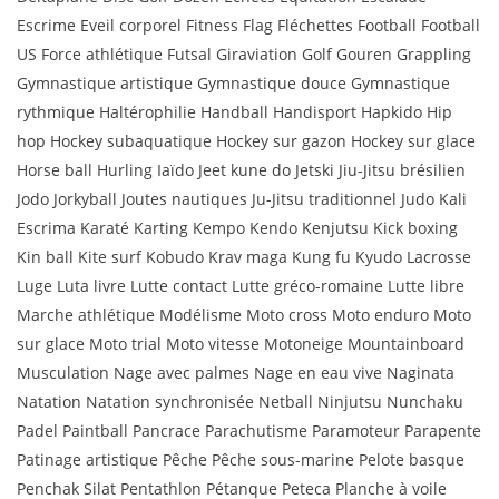
Escrime Eveil corporel Fitness Flag Fléchettes Football Football
US Force athlétique Futsal Giraviation Golf Gouren Grappling
Gymnastique artistique Gymnastique douce Gymnastique
rythmique Haltérophilie Handball Handisport Hapkido Hip
hop Hockey subaquatique Hockey sur gazon Hockey sur glace
Horse ball Hurling Iaïdo Jeet kune do Jetski Jiu-Jitsu brésilien
Jodo Jorkyball Joutes nautiques Ju-Jitsu traditionnel Judo Kali
Escrima Karaté Karting Kempo Kendo Kenjutsu Kick boxing
Kin ball Kite surf Kobudo Krav maga Kung fu Kyudo Lacrosse
Luge Luta livre Lutte contact Lutte gréco-romaine Lutte libre
Marche athlétique Modélisme Moto cross Moto enduro Moto
sur glace Moto trial Moto vitesse Motoneige Mountainboard
Musculation Nage avec palmes Nage en eau vive Naginata
Natation Natation synchronisée Netball Ninjutsu Nunchaku
Padel Paintball Pancrace Parachutisme Paramoteur Parapente
Patinage artistique Pêche Pêche sous-marine Pelote basque
Penchak Silat Pentathlon Pétanque Peteca Planche à voile