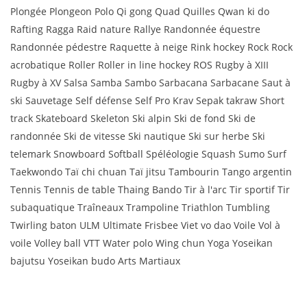
Plongée Plongeon Polo Qi gong Quad Quilles Qwan ki do
Rafting Ragga Raid nature Rallye Randonnée équestre
Randonnée pédestre Raquette à neige Rink hockey Rock Rock
acrobatique Roller Roller in line hockey ROS Rugby à XIII
Rugby à XV Salsa Samba Sambo Sarbacana Sarbacane Saut à
ski Sauvetage Self défense Self Pro Krav Sepak takraw Short
track Skateboard Skeleton Ski alpin Ski de fond Ski de
randonnée Ski de vitesse Ski nautique Ski sur herbe Ski
telemark Snowboard Softball Spéléologie Squash Sumo Surf
Taekwondo Taï chi chuan Taï jitsu Tambourin Tango argentin
Tennis Tennis de table Thaing Bando Tir à l'arc Tir sportif Tir
subaquatique Traîneaux Trampoline Triathlon Tumbling
Twirling baton ULM Ultimate Frisbee Viet vo dao Voile Vol à
voile Volley ball VTT Water polo Wing chun Yoga Yoseikan
bajutsu Yoseikan budo Arts Martiaux