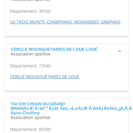
Département: 39100
US TROIS MONTS, CHAMPVANS, MONNIERES, SAMPANS
CERCLE MOUSQUETAIRES DE LOUE LOUÉ
Association sportive
Département: 72540
CERCLE MOUSQUETAIRES DE LOUE
TAI CHI CHUAN DU GRAND
BRIANÃƒÆ’Ã†â€™Ãƒâ€ Ã¢â‚¬â„¢ÃƒÆ’Ã‚Â¢ÃƒÂ¢Ã¢â‚¬Å¡Ã‚Â
Saint-Chaffrey
Association sportive
Département: 05330