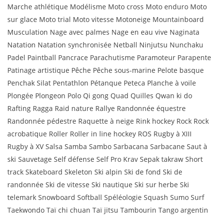
Marche athlétique Modélisme Moto cross Moto enduro Moto
sur glace Moto trial Moto vitesse Motoneige Mountainboard
Musculation Nage avec palmes Nage en eau vive Naginata
Natation Natation synchronisée Netball Ninjutsu Nunchaku
Padel Paintball Pancrace Parachutisme Paramoteur Parapente
Patinage artistique Pêche Pêche sous-marine Pelote basque
Penchak Silat Pentathlon Pétanque Peteca Planche à voile
Plongée Plongeon Polo Qi gong Quad Quilles Qwan ki do
Rafting Ragga Raid nature Rallye Randonnée équestre
Randonnée pédestre Raquette à neige Rink hockey Rock Rock
acrobatique Roller Roller in line hockey ROS Rugby à XIII
Rugby à XV Salsa Samba Sambo Sarbacana Sarbacane Saut à
ski Sauvetage Self défense Self Pro Krav Sepak takraw Short
track Skateboard Skeleton Ski alpin Ski de fond Ski de
randonnée Ski de vitesse Ski nautique Ski sur herbe Ski
telemark Snowboard Softball Spéléologie Squash Sumo Surf
Taekwondo Taï chi chuan Taï jitsu Tambourin Tango argentin