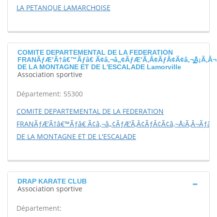
LA PETANQUE LAMARCHOISE
COMITE DEPARTEMENTAL DE LA FEDERATION
FRANÃƒÆ’Ã†â€™Ãƒâ€ Ã¢â‚¬â„¢ÃƒÆ’Ã‚Â¢ÃƒÂ¢Ã¢â‚¬Å¡Ã‚Â¬
DE LA MONTAGNE ET DE L'ESCALADE Lamorville
Association sportive
Département: 55300
COMITE DEPARTEMENTAL DE LA FEDERATION
FRANÃƒÆ’Ã†â€™Ãƒâ€ Ã¢â‚¬â„¢ÃƒÆ’Ã‚Â¢ÃƒÂ¢Ã¢â‚¬Å¡Ã‚Â¬Ãƒâ€š
DE LA MONTAGNE ET DE L'ESCALADE
DRAP KARATE CLUB
Association sportive
Département: