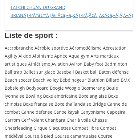
TAI CHI CHUAN DU GRAND
BRIANÃƒÆ’Ã†â€™Ãƒâ€ Ã¢â‚¬â„¢ÃƒÆ’Ã‚Â¢ÃƒÂ¢Ã¢â‚¬Å¡Ã‚Â¬Ãƒâ
Liste de sport :
Accrobranche Aérobic sportive Aéromodélisme Aérostation
Agility Aikido Alpinisme Apnée Aqua gym Arts martiaux
artistiques Athlétisme Aviation Aviron Baby foot Badminton
Ball trap Ballet sur glace Baseball Basket ball Baton défense
Beach soccer Beach volley Bébé nageur Biathlon Billard BMX
Bobsleigh Bodyboard Boogie Woogie Boomerang Boule
lyonnaise Bowling Boxe américaine Boxe anglaise Boxe
chinoise Boxe française Boxe thaïlandaise Bridge Canne de
combat Canne défense Canoë kayak Canyonisme Capoeira
Carrom Cerf volant Chanbara Char à voile Chasse
Cheerleading Cirque Claquettes Combat libre Combat
médiéval Course à pied Course camarguaise Course