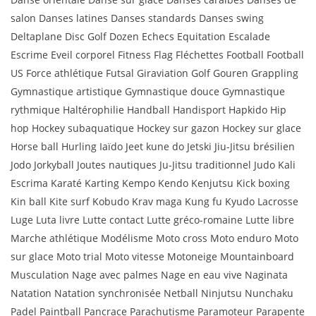
salon Danses latines Danses standards Danses swing
Deltaplane Disc Golf Dozen Echecs Equitation Escalade
Escrime Eveil corporel Fitness Flag Fléchettes Football Football
US Force athlétique Futsal Giraviation Golf Gouren Grappling
Gymnastique artistique Gymnastique douce Gymnastique
rythmique Haltérophilie Handball Handisport Hapkido Hip
hop Hockey subaquatique Hockey sur gazon Hockey sur glace
Horse ball Hurling Iaïdo Jeet kune do Jetski Jiu-Jitsu brésilien
Jodo Jorkyball Joutes nautiques Ju-Jitsu traditionnel Judo Kali
Escrima Karaté Karting Kempo Kendo Kenjutsu Kick boxing
Kin ball Kite surf Kobudo Krav maga Kung fu Kyudo Lacrosse
Luge Luta livre Lutte contact Lutte gréco-romaine Lutte libre
Marche athlétique Modélisme Moto cross Moto enduro Moto
sur glace Moto trial Moto vitesse Motoneige Mountainboard
Musculation Nage avec palmes Nage en eau vive Naginata
Natation Natation synchronisée Netball Ninjutsu Nunchaku
Padel Paintball Pancrace Parachutisme Paramoteur Parapente