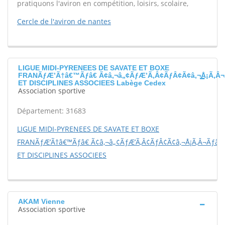
pratiquons l'aviron en compétition, loisirs, scolaire,
Cercle de l'aviron de nantes
LIGUE MIDI-PYRENEES DE SAVATE ET BOXE
FRANÃƒÆ’Ã†â€™Ãƒâ€ Ã¢â‚¬â„¢ÃƒÆ’Ã‚Â¢ÃƒÂ¢Ã¢â‚¬Å¡Ã‚Â¬
ET DISCIPLINES ASSOCIEES Labège Cedex
Association sportive
Département: 31683
LIGUE MIDI-PYRENEES DE SAVATE ET BOXE
FRANÃƒÆ’Ã†â€™Ãƒâ€ Ã¢â‚¬â„¢ÃƒÆ’Ã‚Â¢ÃƒÂ¢Ã¢â‚¬Å¡Ã‚Â¬Ãƒâ€š
ET DISCIPLINES ASSOCIEES
AKAM Vienne
Association sportive