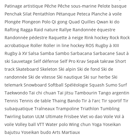
Patinage artistique Pêche Pêche sous-marine Pelote basque
Penchak Silat Pentathlon Pétanque Peteca Planche à voile
Plongée Plongeon Polo Qi gong Quad Quilles Qwan ki do
Rafting Ragga Raid nature Rallye Randonnée équestre
Randonnée pédestre Raquette à neige Rink hockey Rock Rock
acrobatique Roller Roller in line hockey ROS Rugby à XIII
Rugby à XV Salsa Samba Sambo Sarbacana Sarbacane Saut à
ski Sauvetage Self défense Self Pro Krav Sepak takraw Short
track Skateboard Skeleton Ski alpin Ski de fond Ski de
randonnée Ski de vitesse Ski nautique Ski sur herbe Ski
telemark Snowboard Softball Spéléologie Squash Sumo Surf
Taekwondo Taï chi chuan Taï jitsu Tambourin Tango argentin
Tennis Tennis de table Thaing Bando Tir à l'arc Tir sportif Tir
subaquatique Traîneaux Trampoline Triathlon Tumbling
Twirling baton ULM Ultimate Frisbee Viet vo dao Voile Vol à
voile Volley ball VTT Water polo Wing chun Yoga Yoseikan
bajutsu Yoseikan budo Arts Martiaux