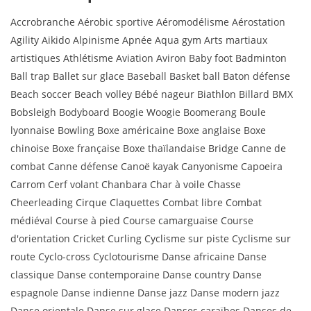
Accrobranche Aérobic sportive Aéromodélisme Aérostation
Agility Aikido Alpinisme Apnée Aqua gym Arts martiaux
artistiques Athlétisme Aviation Aviron Baby foot Badminton
Ball trap Ballet sur glace Baseball Basket ball Baton défense
Beach soccer Beach volley Bébé nageur Biathlon Billard BMX
Bobsleigh Bodyboard Boogie Woogie Boomerang Boule
lyonnaise Bowling Boxe américaine Boxe anglaise Boxe
chinoise Boxe française Boxe thaïlandaise Bridge Canne de
combat Canne défense Canoë kayak Canyonisme Capoeira
Carrom Cerf volant Chanbara Char à voile Chasse
Cheerleading Cirque Claquettes Combat libre Combat
médiéval Course à pied Course camarguaise Course
d'orientation Cricket Curling Cyclisme sur piste Cyclisme sur
route Cyclo-cross Cyclotourisme Danse africaine Danse
classique Danse contemporaine Danse country Danse
espagnole Danse indienne Danse jazz Danse modern jazz
Danse orientale Danse sur glace Danses caraïbes Danses de