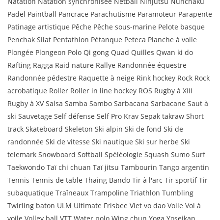
Natation Natation synchronisée Netball Ninjutsu Nunchaku
Padel Paintball Pancrace Parachutisme Paramoteur Parapente
Patinage artistique Pêche Pêche sous-marine Pelote basque
Penchak Silat Pentathlon Pétanque Peteca Planche à voile
Plongée Plongeon Polo Qi gong Quad Quilles Qwan ki do
Rafting Ragga Raid nature Rallye Randonnée équestre
Randonnée pédestre Raquette à neige Rink hockey Rock Rock
acrobatique Roller Roller in line hockey ROS Rugby à XIII
Rugby à XV Salsa Samba Sambo Sarbacana Sarbacane Saut à
ski Sauvetage Self défense Self Pro Krav Sepak takraw Short
track Skateboard Skeleton Ski alpin Ski de fond Ski de
randonnée Ski de vitesse Ski nautique Ski sur herbe Ski
telemark Snowboard Softball Spéléologie Squash Sumo Surf
Taekwondo Taï chi chuan Taï jitsu Tambourin Tango argentin
Tennis Tennis de table Thaing Bando Tir à l'arc Tir sportif Tir
subaquatique Traîneaux Trampoline Triathlon Tumbling
Twirling baton ULM Ultimate Frisbee Viet vo dao Voile Vol à
voile Volley ball VTT Water polo Wing chun Yoga Yoseikan