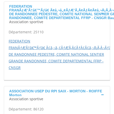
FEDERATION
FRANÃƒÆ’Ã†â€™Ãƒâ€ Ã¢â‚¬â„¢ÃƒÆ’Ã‚Â¢ÃƒÂ¢Ã¢â‚¬Å¡Ã‚Â¬
DE RANDONNEE PEDESTRE, COMITE NATIONAL SENTIER 
RANDONNEE, COMITE DEPARTEMENTAL FFRP - CNSGR Bau
Association sportive
Département: 25110
FEDERATION
FRANÃƒÆ’Ã†â€™Ãƒâ€ Ã¢â‚¬â„¢ÃƒÆ’Ã‚Â¢ÃƒÂ¢Ã¢â‚¬Å¡Ã‚Â¬Ãƒâ€š
DE RANDONNEE PEDESTRE, COMITE NATIONAL SENTIER
GRANDE RANDONNEE, COMITE DEPARTEMENTAL FFRP -
CNSGR
ASSOCIATION USEP DU RPI SAIX - MORTON - ROIFFE
Morton
Association sportive
Département: 86120