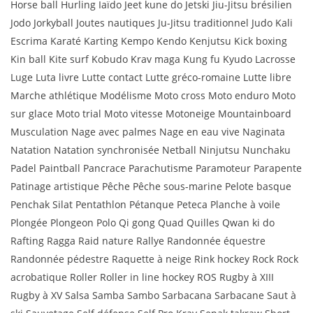
Horse ball Hurling Iaïdo Jeet kune do Jetski Jiu-Jitsu brésilien
Jodo Jorkyball Joutes nautiques Ju-Jitsu traditionnel Judo Kali
Escrima Karaté Karting Kempo Kendo Kenjutsu Kick boxing
Kin ball Kite surf Kobudo Krav maga Kung fu Kyudo Lacrosse
Luge Luta livre Lutte contact Lutte gréco-romaine Lutte libre
Marche athlétique Modélisme Moto cross Moto enduro Moto
sur glace Moto trial Moto vitesse Motoneige Mountainboard
Musculation Nage avec palmes Nage en eau vive Naginata
Natation Natation synchronisée Netball Ninjutsu Nunchaku
Padel Paintball Pancrace Parachutisme Paramoteur Parapente
Patinage artistique Pêche Pêche sous-marine Pelote basque
Penchak Silat Pentathlon Pétanque Peteca Planche à voile
Plongée Plongeon Polo Qi gong Quad Quilles Qwan ki do
Rafting Ragga Raid nature Rallye Randonnée équestre
Randonnée pédestre Raquette à neige Rink hockey Rock Rock
acrobatique Roller Roller in line hockey ROS Rugby à XIII
Rugby à XV Salsa Samba Sambo Sarbacana Sarbacane Saut à