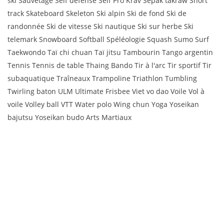
ski Sauvetage Self défense Self Pro Krav Sepak takraw Short
track Skateboard Skeleton Ski alpin Ski de fond Ski de
randonnée Ski de vitesse Ski nautique Ski sur herbe Ski
telemark Snowboard Softball Spéléologie Squash Sumo Surf
Taekwondo Taï chi chuan Taï jitsu Tambourin Tango argentin
Tennis Tennis de table Thaing Bando Tir à l'arc Tir sportif Tir
subaquatique Traîneaux Trampoline Triathlon Tumbling
Twirling baton ULM Ultimate Frisbee Viet vo dao Voile Vol à
voile Volley ball VTT Water polo Wing chun Yoga Yoseikan
bajutsu Yoseikan budo Arts Martiaux