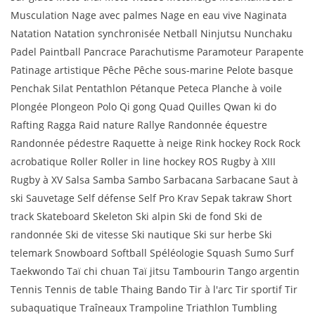
Musculation Nage avec palmes Nage en eau vive Naginata
Natation Natation synchronisée Netball Ninjutsu Nunchaku
Padel Paintball Pancrace Parachutisme Paramoteur Parapente
Patinage artistique Pêche Pêche sous-marine Pelote basque
Penchak Silat Pentathlon Pétanque Peteca Planche à voile
Plongée Plongeon Polo Qi gong Quad Quilles Qwan ki do
Rafting Ragga Raid nature Rallye Randonnée équestre
Randonnée pédestre Raquette à neige Rink hockey Rock Rock
acrobatique Roller Roller in line hockey ROS Rugby à XIII
Rugby à XV Salsa Samba Sambo Sarbacana Sarbacane Saut à
ski Sauvetage Self défense Self Pro Krav Sepak takraw Short
track Skateboard Skeleton Ski alpin Ski de fond Ski de
randonnée Ski de vitesse Ski nautique Ski sur herbe Ski
telemark Snowboard Softball Spéléologie Squash Sumo Surf
Taekwondo Taï chi chuan Taï jitsu Tambourin Tango argentin
Tennis Tennis de table Thaing Bando Tir à l'arc Tir sportif Tir
subaquatique Traîneaux Trampoline Triathlon Tumbling