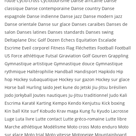
route Cyclo-cross Cyclotourisme Danse africaine Danse
classique Danse contemporaine Danse country Danse
espagnole Danse indienne Danse jazz Danse modern jazz
Danse orientale Danse sur glace Danses caraïbes Danses de
salon Danses latines Danses standards Danses swing
Deltaplane Disc Golf Dozen Echecs Equitation Escalade
Escrime Eveil corporel Fitness Flag Fléchettes Football Football
US Force athlétique Futsal Giraviation Golf Gouren Grappling
Gymnastique artistique Gymnastique douce Gymnastique
rythmique Haltérophilie Handball Handisport Hapkido Hip
hop Hockey subaquatique Hockey sur gazon Hockey sur glace
Horse ball Hurling Iaïdo Jeet kune do Jetski Jiu-Jitsu brésilien
Jodo Jorkyball Joutes nautiques Ju-Jitsu traditionnel Judo Kali
Escrima Karaté Karting Kempo Kendo Kenjutsu Kick boxing
Kin ball Kite surf Kobudo Krav maga Kung fu Kyudo Lacrosse
Luge Luta livre Lutte contact Lutte gréco-romaine Lutte libre
Marche athlétique Modélisme Moto cross Moto enduro Moto
sur glace Moto trial Moto vitesse Motoneige Mountainboard