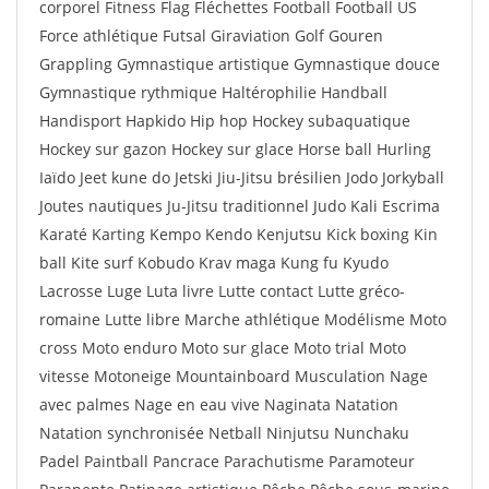
corporel Fitness Flag Fléchettes Football Football US
Force athlétique Futsal Giraviation Golf Gouren
Grappling Gymnastique artistique Gymnastique douce
Gymnastique rythmique Haltérophilie Handball
Handisport Hapkido Hip hop Hockey subaquatique
Hockey sur gazon Hockey sur glace Horse ball Hurling
Iaïdo Jeet kune do Jetski Jiu-Jitsu brésilien Jodo Jorkyball
Joutes nautiques Ju-Jitsu traditionnel Judo Kali Escrima
Karaté Karting Kempo Kendo Kenjutsu Kick boxing Kin
ball Kite surf Kobudo Krav maga Kung fu Kyudo
Lacrosse Luge Luta livre Lutte contact Lutte gréco-
romaine Lutte libre Marche athlétique Modélisme Moto
cross Moto enduro Moto sur glace Moto trial Moto
vitesse Motoneige Mountainboard Musculation Nage
avec palmes Nage en eau vive Naginata Natation
Natation synchronisée Netball Ninjutsu Nunchaku
Padel Paintball Pancrace Parachutisme Paramoteur