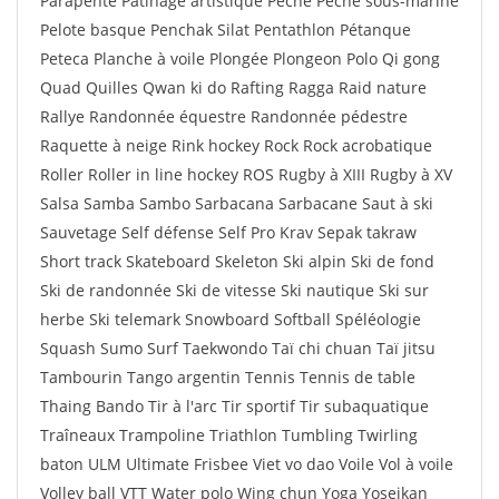
Parapente Patinage artistique Pêche Pêche sous-marine
Pelote basque Penchak Silat Pentathlon Pétanque
Peteca Planche à voile Plongée Plongeon Polo Qi gong
Quad Quilles Qwan ki do Rafting Ragga Raid nature
Rallye Randonnée équestre Randonnée pédestre
Raquette à neige Rink hockey Rock Rock acrobatique
Roller Roller in line hockey ROS Rugby à XIII Rugby à XV
Salsa Samba Sambo Sarbacana Sarbacane Saut à ski
Sauvetage Self défense Self Pro Krav Sepak takraw
Short track Skateboard Skeleton Ski alpin Ski de fond
Ski de randonnée Ski de vitesse Ski nautique Ski sur
herbe Ski telemark Snowboard Softball Spéléologie
Squash Sumo Surf Taekwondo Taï chi chuan Taï jitsu
Tambourin Tango argentin Tennis Tennis de table
Thaing Bando Tir à l'arc Tir sportif Tir subaquatique
Traîneaux Trampoline Triathlon Tumbling Twirling
baton ULM Ultimate Frisbee Viet vo dao Voile Vol à voile
Volley ball VTT Water polo Wing chun Yoga Yoseikan