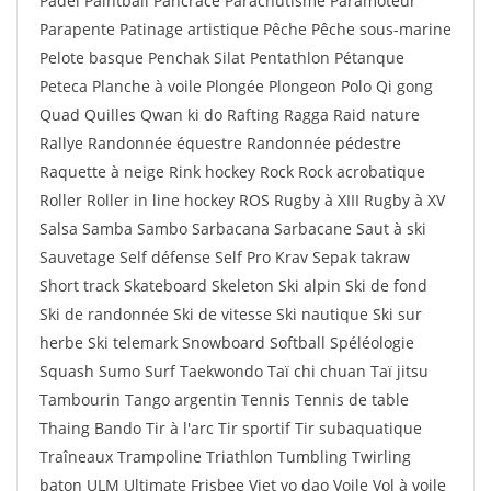
Padel Paintball Pancrace Parachutisme Paramoteur
Parapente Patinage artistique Pêche Pêche sous-marine
Pelote basque Penchak Silat Pentathlon Pétanque
Peteca Planche à voile Plongée Plongeon Polo Qi gong
Quad Quilles Qwan ki do Rafting Ragga Raid nature
Rallye Randonnée équestre Randonnée pédestre
Raquette à neige Rink hockey Rock Rock acrobatique
Roller Roller in line hockey ROS Rugby à XIII Rugby à XV
Salsa Samba Sambo Sarbacana Sarbacane Saut à ski
Sauvetage Self défense Self Pro Krav Sepak takraw
Short track Skateboard Skeleton Ski alpin Ski de fond
Ski de randonnée Ski de vitesse Ski nautique Ski sur
herbe Ski telemark Snowboard Softball Spéléologie
Squash Sumo Surf Taekwondo Taï chi chuan Taï jitsu
Tambourin Tango argentin Tennis Tennis de table
Thaing Bando Tir à l'arc Tir sportif Tir subaquatique
Traîneaux Trampoline Triathlon Tumbling Twirling
baton ULM Ultimate Frisbee Viet vo dao Voile Vol à voile