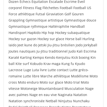
Dozen Echecs Equitation Escalade Escrime Eveil
corporel Fitness Flag Fléchettes Football Football US
Force athlétique Futsal Giraviation Golf Gouren
Grappling Gymnastique artistique Gymnastique douce
Gymnastique rythmique Haltérophilie Handball
Handisport Hapkido Hip hop Hockey subaquatique
Hockey sur gazon Hockey sur glace Horse ball Hurling
Iaïdo Jeet kune do Jetski Jiu-Jitsu brésilien Jodo Jorkyball
Joutes nautiques Ju-Jitsu traditionnel Judo Kali Escrima
Karaté Karting Kempo Kendo Kenjutsu Kick boxing Kin
ball Kite surf Kobudo Krav maga Kung fu Kyudo
Lacrosse Luge Luta livre Lutte contact Lutte gréco-
romaine Lutte libre Marche athlétique Modélisme Moto
cross Moto enduro Moto sur glace Moto trial Moto
vitesse Motoneige Mountainboard Musculation Nage
avec palmes Nage en eau vive Naginata Natation
Natation synchronisée Netball Ninjutsu Nunchaku