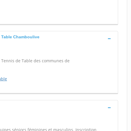
Table Chamboulive
de Tennis de Table des communes de
able
quipes séniors féminines et masculins. Inscription