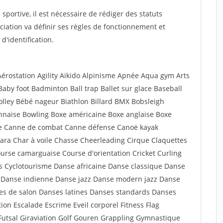
sportive, il est nécessaire de rédiger des statuts
sociation va définir ses règles de fonctionnement et
d'identification.
rostation Agility Aikido Alpinisme Apnée Aqua gym Arts
Baby foot Badminton Ball trap Ballet sur glace Baseball
olley Bébé nageur Biathlon Billard BMX Bobsleigh
naise Bowling Boxe américaine Boxe anglaise Boxe
dge Canne de combat Canne défense Canoë kayak
ra Char à voile Chasse Cheerleading Cirque Claquettes
rse camarguaise Course d'orientation Cricket Curling
ss Cyclotourisme Danse africaine Danse classique Danse
 Danse indienne Danse jazz Danse modern jazz Danse
ses de salon Danses latines Danses standards Danses
ion Escalade Escrime Eveil corporel Fitness Flag
e Futsal Giraviation Golf Gouren Grappling Gymnastique