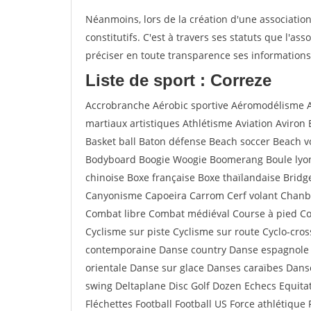
Néanmoins, lors de la création d'une association 
constitutifs. C'est à travers ses statuts que l'as
préciser en toute transparence ses informations 
Liste de sport : Correze
Accrobranche Aérobic sportive Aéromodélisme Aé
martiaux artistiques Athlétisme Aviation Aviron 
Basket ball Baton défense Beach soccer Beach v
Bodyboard Boogie Woogie Boomerang Boule lyon
chinoise Boxe française Boxe thaïlandaise Bri
Canyonisme Capoeira Carrom Cerf volant Chanba
Combat libre Combat médiéval Course à pied Cou
Cyclisme sur piste Cyclisme sur route Cyclo-cro
contemporaine Danse country Danse espagnole
orientale Danse sur glace Danses caraïbes Dan
swing Deltaplane Disc Golf Dozen Echecs Equitat
Fléchettes Football Football US Force athlétiqu