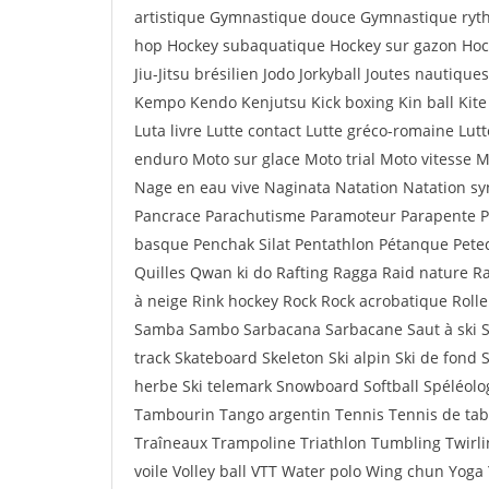
artistique Gymnastique douce Gymnastique ryth
hop Hockey subaquatique Hockey sur gazon Hockey
Jiu-Jitsu brésilien Jodo Jorkyball Joutes nautique
Kempo Kendo Kenjutsu Kick boxing Kin ball Kit
Luta livre Lutte contact Lutte gréco-romaine Lu
enduro Moto sur glace Moto trial Moto vitesse
Nage en eau vive Naginata Natation Natation sy
Pancrace Parachutisme Paramoteur Parapente Pa
basque Penchak Silat Pentathlon Pétanque Petec
Quilles Qwan ki do Rafting Ragga Raid nature 
à neige Rink hockey Rock Rock acrobatique Roller
Samba Sambo Sarbacana Sarbacane Saut à ski Sa
track Skateboard Skeleton Ski alpin Ski de fond 
herbe Ski telemark Snowboard Softball Spéléolo
Tambourin Tango argentin Tennis Tennis de table
Traîneaux Trampoline Triathlon Tumbling Twirlin
voile Volley ball VTT Water polo Wing chun Yoga