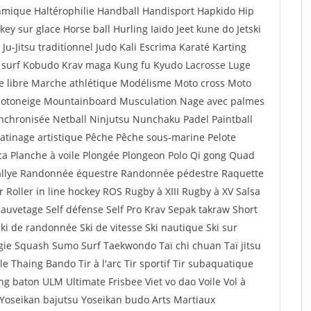
mique Haltérophilie Handball Handisport Hapkido Hip
 sur glace Horse ball Hurling Iaïdo Jeet kune do Jetski
s Ju-Jitsu traditionnel Judo Kali Escrima Karaté Karting
e surf Kobudo Krav maga Kung fu Kyudo Lacrosse Luge
tte libre Marche athlétique Modélisme Moto cross Moto
 Motoneige Mountainboard Musculation Nage avec palmes
nchronisée Netball Ninjutsu Nunchaku Padel Paintball
tinage artistique Pêche Pêche sous-marine Pelote
a Planche à voile Plongée Plongeon Polo Qi gong Quad
Rallye Randonnée équestre Randonnée pédestre Raquette
 Roller in line hockey ROS Rugby à XIII Rugby à XV Salsa
uvetage Self défense Self Pro Krav Sepak takraw Short
Ski de randonnée Ski de vitesse Ski nautique Ski sur
gie Squash Sumo Surf Taekwondo Taï chi chuan Taï jitsu
 Thaing Bando Tir à l'arc Tir sportif Tir subaquatique
g baton ULM Ultimate Frisbee Viet vo dao Voile Vol à
 Yoseikan bajutsu Yoseikan budo Arts Martiaux