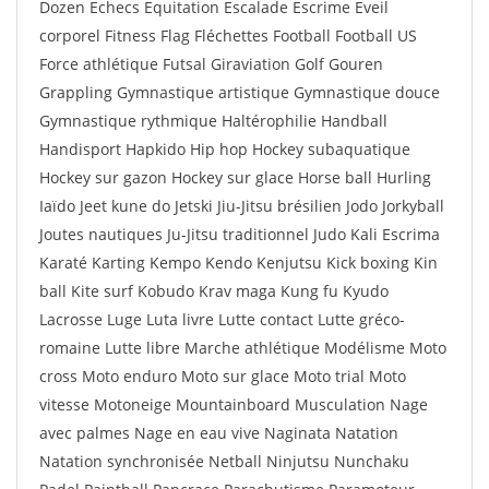
Dozen Echecs Equitation Escalade Escrime Eveil
corporel Fitness Flag Fléchettes Football Football US
Force athlétique Futsal Giraviation Golf Gouren
Grappling Gymnastique artistique Gymnastique douce
Gymnastique rythmique Haltérophilie Handball
Handisport Hapkido Hip hop Hockey subaquatique
Hockey sur gazon Hockey sur glace Horse ball Hurling
Iaïdo Jeet kune do Jetski Jiu-Jitsu brésilien Jodo Jorkyball
Joutes nautiques Ju-Jitsu traditionnel Judo Kali Escrima
Karaté Karting Kempo Kendo Kenjutsu Kick boxing Kin
ball Kite surf Kobudo Krav maga Kung fu Kyudo
Lacrosse Luge Luta livre Lutte contact Lutte gréco-
romaine Lutte libre Marche athlétique Modélisme Moto
cross Moto enduro Moto sur glace Moto trial Moto
vitesse Motoneige Mountainboard Musculation Nage
avec palmes Nage en eau vive Naginata Natation
Natation synchronisée Netball Ninjutsu Nunchaku