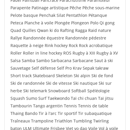
Padel Paintball Pancrace Parachutisme Paramoteur
Parapente Patinage artistique Pêche Pêche sous-marine
Pelote basque Penchak Silat Pentathlon Pétanque
Peteca Planche à voile Plongée Plongeon Polo Qi gong
Quad Quilles Qwan ki do Rafting Ragga Raid nature
Rallye Randonnée équestre Randonnée pédestre
Raquette à neige Rink hockey Rock Rock acrobatique
Roller Roller in line hockey ROS Rugby à XIII Rugby à XV
Salsa Samba Sambo Sarbacana Sarbacane Saut à ski
Sauvetage Self défense Self Pro Krav Sepak takraw
Short track Skateboard Skeleton Ski alpin Ski de fond
Ski de randonnée Ski de vitesse Ski nautique Ski sur
herbe Ski telemark Snowboard Softball Spéléologie
Squash Sumo Surf Taekwondo Taï chi chuan Taï jitsu
Tambourin Tango argentin Tennis Tennis de table
Thaing Bando Tir à l'arc Tir sportif Tir subaquatique
Traîneaux Trampoline Triathlon Tumbling Twirling
baton ULM Ultimate Frisbee Viet vo dao Voile Vol à voile