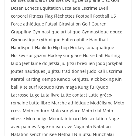
Danses standards Danses swing Deltaplane Disc Golf
Dozen Echecs Equitation Escalade Escrime Eveil
corporel Fitness Flag Fléchettes Football Football US
Force athlétique Futsal Giraviation Golf Gouren
Grappling Gymnastique artistique Gymnastique douce
Gymnastique rythmique Haltérophilie Handball
Handisport Hapkido Hip hop Hockey subaquatique
Hockey sur gazon Hockey sur glace Horse ball Hurling
Iaïdo Jeet kune do Jetski Jiu-Jitsu brésilien Jodo Jorkyball
Joutes nautiques Ju-Jitsu traditionnel Judo Kali Escrima
Karaté Karting Kempo Kendo Kenjutsu Kick boxing Kin
ball Kite surf Kobudo Krav maga Kung fu Kyudo
Lacrosse Luge Luta livre Lutte contact Lutte gréco-
romaine Lutte libre Marche athlétique Modélisme Moto
cross Moto enduro Moto sur glace Moto trial Moto
vitesse Motoneige Mountainboard Musculation Nage
avec palmes Nage en eau vive Naginata Natation
Natation synchronisée Netball Ninjutsu Nunchaku