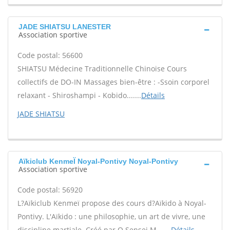
JADE SHIATSU LANESTER
Association sportive
Code postal: 56600
SHIATSU Médecine Traditionnelle Chinoise Cours
collectifs de DO-IN Massages bien-être : -Ssoin corporel
relaxant - Shiroshampi - Kobido.......
Détails
JADE SHIATSU
Aïkiclub KenmeÏ Noyal-Pontivy Noyal-Pontivy
Association sportive
Code postal: 56920
L?Aïkiclub Kenmeï propose des cours d?Aïkido à Noyal-
Pontivy. L'Aïkido : une philosophie, un art de vivre, une
discipline martiale. Créé par O Sensei M.......
Détails