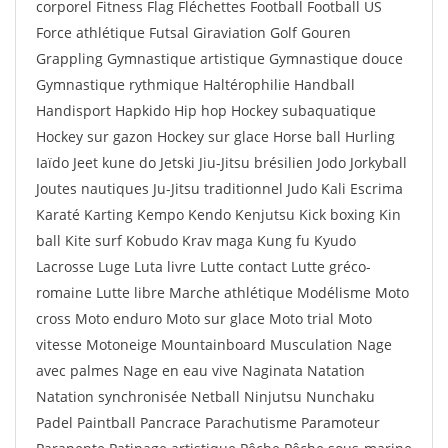
corporel Fitness Flag Fléchettes Football Football US
Force athlétique Futsal Giraviation Golf Gouren
Grappling Gymnastique artistique Gymnastique douce
Gymnastique rythmique Haltérophilie Handball
Handisport Hapkido Hip hop Hockey subaquatique
Hockey sur gazon Hockey sur glace Horse ball Hurling
Iaïdo Jeet kune do Jetski Jiu-Jitsu brésilien Jodo Jorkyball
Joutes nautiques Ju-Jitsu traditionnel Judo Kali Escrima
Karaté Karting Kempo Kendo Kenjutsu Kick boxing Kin
ball Kite surf Kobudo Krav maga Kung fu Kyudo
Lacrosse Luge Luta livre Lutte contact Lutte gréco-
romaine Lutte libre Marche athlétique Modélisme Moto
cross Moto enduro Moto sur glace Moto trial Moto
vitesse Motoneige Mountainboard Musculation Nage
avec palmes Nage en eau vive Naginata Natation
Natation synchronisée Netball Ninjutsu Nunchaku
Padel Paintball Pancrace Parachutisme Paramoteur