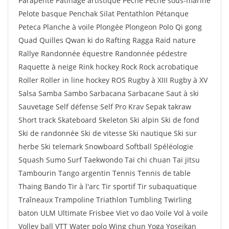
Parapente Patinage artistique Pêche Pêche sous-marine
Pelote basque Penchak Silat Pentathlon Pétanque
Peteca Planche à voile Plongée Plongeon Polo Qi gong
Quad Quilles Qwan ki do Rafting Ragga Raid nature
Rallye Randonnée équestre Randonnée pédestre
Raquette à neige Rink hockey Rock Rock acrobatique
Roller Roller in line hockey ROS Rugby à XIII Rugby à XV
Salsa Samba Sambo Sarbacana Sarbacane Saut à ski
Sauvetage Self défense Self Pro Krav Sepak takraw
Short track Skateboard Skeleton Ski alpin Ski de fond
Ski de randonnée Ski de vitesse Ski nautique Ski sur
herbe Ski telemark Snowboard Softball Spéléologie
Squash Sumo Surf Taekwondo Taï chi chuan Taï jitsu
Tambourin Tango argentin Tennis Tennis de table
Thaing Bando Tir à l'arc Tir sportif Tir subaquatique
Traîneaux Trampoline Triathlon Tumbling Twirling
baton ULM Ultimate Frisbee Viet vo dao Voile Vol à voile
Volley ball VTT Water polo Wing chun Yoga Yoseikan