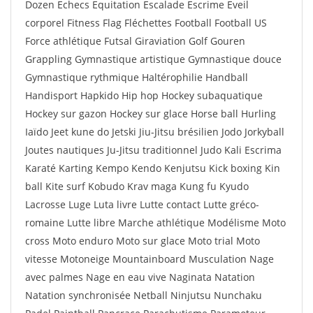
Dozen Echecs Equitation Escalade Escrime Eveil
corporel Fitness Flag Fléchettes Football Football US
Force athlétique Futsal Giraviation Golf Gouren
Grappling Gymnastique artistique Gymnastique douce
Gymnastique rythmique Haltérophilie Handball
Handisport Hapkido Hip hop Hockey subaquatique
Hockey sur gazon Hockey sur glace Horse ball Hurling
Iaïdo Jeet kune do Jetski Jiu-Jitsu brésilien Jodo Jorkyball
Joutes nautiques Ju-Jitsu traditionnel Judo Kali Escrima
Karaté Karting Kempo Kendo Kenjutsu Kick boxing Kin
ball Kite surf Kobudo Krav maga Kung fu Kyudo
Lacrosse Luge Luta livre Lutte contact Lutte gréco-
romaine Lutte libre Marche athlétique Modélisme Moto
cross Moto enduro Moto sur glace Moto trial Moto
vitesse Motoneige Mountainboard Musculation Nage
avec palmes Nage en eau vive Naginata Natation
Natation synchronisée Netball Ninjutsu Nunchaku