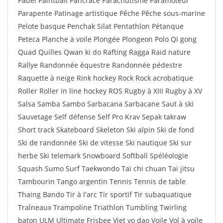
Padel Paintball Pancrace Parachutisme Paramoteur
Parapente Patinage artistique Pêche Pêche sous-marine
Pelote basque Penchak Silat Pentathlon Pétanque
Peteca Planche à voile Plongée Plongeon Polo Qi gong
Quad Quilles Qwan ki do Rafting Ragga Raid nature
Rallye Randonnée équestre Randonnée pédestre
Raquette à neige Rink hockey Rock Rock acrobatique
Roller Roller in line hockey ROS Rugby à XIII Rugby à XV
Salsa Samba Sambo Sarbacana Sarbacane Saut à ski
Sauvetage Self défense Self Pro Krav Sepak takraw
Short track Skateboard Skeleton Ski alpin Ski de fond
Ski de randonnée Ski de vitesse Ski nautique Ski sur
herbe Ski telemark Snowboard Softball Spéléologie
Squash Sumo Surf Taekwondo Taï chi chuan Taï jitsu
Tambourin Tango argentin Tennis Tennis de table
Thaing Bando Tir à l'arc Tir sportif Tir subaquatique
Traîneaux Trampoline Triathlon Tumbling Twirling
baton ULM Ultimate Frisbee Viet vo dao Voile Vol à voile