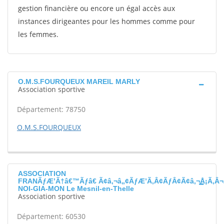
gestion financière ou encore un égal accès aux
instances dirigeantes pour les hommes comme pour
les femmes.
O.M.S.FOURQUEUX MAREIL MARLY
Association sportive
Département: 78750
O.M.S.FOURQUEUX
ASSOCIATION
FRANÃƒÆ’Ã†â€™Ãƒâ€ Ã¢â‚¬â„¢ÃƒÆ’Ã‚Â¢ÃƒÂ¢Ã¢â‚¬Å¡Ã‚Â¬
NOI-GIA-MON Le Mesnil-en-Thelle
Association sportive
Département: 60530