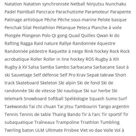
Natation Natation synchronisée Netball Ninjutsu Nunchaku
Padel Paintball Pancrace Parachutisme Paramoteur Parapente
Patinage artistique Pêche Pêche sous-marine Pelote basque
Penchak Silat Pentathlon Pétanque Peteca Planche à voile
Plongée Plongeon Polo Qi gong Quad Quilles Qwan ki do
Rafting Ragga Raid nature Rallye Randonnée équestre
Randonnée pédestre Raquette à neige Rink hockey Rock Rock
acrobatique Roller Roller in line hockey ROS Rugby à XIII
Rugby à XV Salsa Samba Sambo Sarbacana Sarbacane Saut à
ski Sauvetage Self défense Self Pro Krav Sepak takraw Short
track Skateboard Skeleton Ski alpin Ski de fond Ski de
randonnée Ski de vitesse Ski nautique Ski sur herbe Ski
telemark Snowboard Softball Spéléologie Squash Sumo Surf
Taekwondo Taï chi chuan Taï jitsu Tambourin Tango argentin
Tennis Tennis de table Thaing Bando Tir à l'arc Tir sportif Tir
subaquatique Traîneaux Trampoline Triathlon Tumbling
Twirling baton ULM Ultimate Frisbee Viet vo dao Voile Vol à