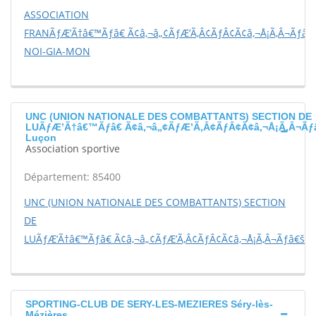
ASSOCIATION
FRANÃƒÆ’Ã†â€™Ãƒâ€ Ã¢â‚¬â„¢ÃƒÆ’Ã‚Â¢ÃƒÂ¢Ã¢â‚¬Å¡Ã‚Â¬Ãƒâ€š
NOI-GIA-MON
UNC (UNION NATIONALE DES COMBATTANTS) SECTION DE
LUÃƒÆ’Ã†â€™Ãƒâ€ Ã¢â‚¬â„¢ÃƒÆ’Ã‚Â¢ÃƒÂ¢Ã¢â‚¬Å¡Ã‚Â¬Ãƒ
Luçon
Association sportive
Département: 85400
UNC (UNION NATIONALE DES COMBATTANTS) SECTION
DE
LUÃƒÆ’Ã†â€™Ãƒâ€ Ã¢â‚¬â„¢ÃƒÆ’Ã‚Â¢ÃƒÂ¢Ã¢â‚¬Å¡Ã‚Â¬Ãƒâ€šÃ
SPORTING-CLUB DE SERY-LES-MEZIERES Séry-lès-
Mézières