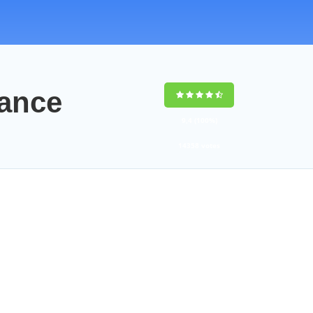
ance
9,4
(100%)
14358
votes