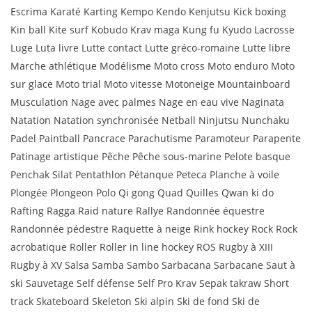
Escrima Karaté Karting Kempo Kendo Kenjutsu Kick boxing
Kin ball Kite surf Kobudo Krav maga Kung fu Kyudo Lacrosse
Luge Luta livre Lutte contact Lutte gréco-romaine Lutte libre
Marche athlétique Modélisme Moto cross Moto enduro Moto
sur glace Moto trial Moto vitesse Motoneige Mountainboard
Musculation Nage avec palmes Nage en eau vive Naginata
Natation Natation synchronisée Netball Ninjutsu Nunchaku
Padel Paintball Pancrace Parachutisme Paramoteur Parapente
Patinage artistique Pêche Pêche sous-marine Pelote basque
Penchak Silat Pentathlon Pétanque Peteca Planche à voile
Plongée Plongeon Polo Qi gong Quad Quilles Qwan ki do
Rafting Ragga Raid nature Rallye Randonnée équestre
Randonnée pédestre Raquette à neige Rink hockey Rock Rock
acrobatique Roller Roller in line hockey ROS Rugby à XIII
Rugby à XV Salsa Samba Sambo Sarbacana Sarbacane Saut à
ski Sauvetage Self défense Self Pro Krav Sepak takraw Short
track Skateboard Skeleton Ski alpin Ski de fond Ski de