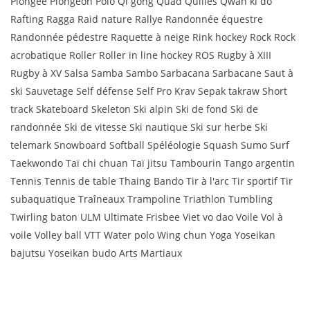
Plongée Plongeon Polo Qi gong Quad Quilles Qwan ki do
Rafting Ragga Raid nature Rallye Randonnée équestre
Randonnée pédestre Raquette à neige Rink hockey Rock Rock
acrobatique Roller Roller in line hockey ROS Rugby à XIII
Rugby à XV Salsa Samba Sambo Sarbacana Sarbacane Saut à
ski Sauvetage Self défense Self Pro Krav Sepak takraw Short
track Skateboard Skeleton Ski alpin Ski de fond Ski de
randonnée Ski de vitesse Ski nautique Ski sur herbe Ski
telemark Snowboard Softball Spéléologie Squash Sumo Surf
Taekwondo Taï chi chuan Taï jitsu Tambourin Tango argentin
Tennis Tennis de table Thaing Bando Tir à l'arc Tir sportif Tir
subaquatique Traîneaux Trampoline Triathlon Tumbling
Twirling baton ULM Ultimate Frisbee Viet vo dao Voile Vol à
voile Volley ball VTT Water polo Wing chun Yoga Yoseikan
bajutsu Yoseikan budo Arts Martiaux