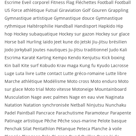
Escrime Eveil corporel Fitness Flag Fléchettes Football Football
US Force athlétique Futsal Giraviation Golf Gouren Grappling
Gymnastique artistique Gymnastique douce Gymnastique
rythmique Haltérophilie Handball Handisport Hapkido Hip
hop Hockey subaquatique Hockey sur gazon Hockey sur glace
Horse ball Hurling Iaïdo Jeet kune do Jetski Jiu-Jitsu brésilien
Jodo Jorkyball Joutes nautiques Ju-Jitsu traditionnel Judo Kali
Escrima Karaté Karting Kempo Kendo Kenjutsu Kick boxing
Kin ball Kite surf Kobudo Krav maga Kung fu Kyudo Lacrosse
Luge Luta livre Lutte contact Lutte gréco-romaine Lutte libre
Marche athlétique Modélisme Moto cross Moto enduro Moto
sur glace Moto trial Moto vitesse Motoneige Mountainboard
Musculation Nage avec palmes Nage en eau vive Naginata
Natation Natation synchronisée Netball Ninjutsu Nunchaku
Padel Paintball Pancrace Parachutisme Paramoteur Parapente
Patinage artistique Pêche Pêche sous-marine Pelote basque
Penchak Silat Pentathlon Pétanque Peteca Planche à voile