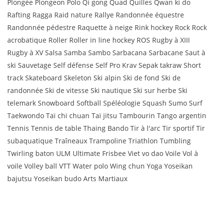
Plongée Plongeon Polo Qi gong Quad Quilles Qwan ki do
Rafting Ragga Raid nature Rallye Randonnée équestre
Randonnée pédestre Raquette à neige Rink hockey Rock Rock
acrobatique Roller Roller in line hockey ROS Rugby à XIII
Rugby à XV Salsa Samba Sambo Sarbacana Sarbacane Saut à
ski Sauvetage Self défense Self Pro Krav Sepak takraw Short
track Skateboard Skeleton Ski alpin Ski de fond Ski de
randonnée Ski de vitesse Ski nautique Ski sur herbe Ski
telemark Snowboard Softball Spéléologie Squash Sumo Surf
Taekwondo Taï chi chuan Taï jitsu Tambourin Tango argentin
Tennis Tennis de table Thaing Bando Tir à l'arc Tir sportif Tir
subaquatique Traîneaux Trampoline Triathlon Tumbling
Twirling baton ULM Ultimate Frisbee Viet vo dao Voile Vol à
voile Volley ball VTT Water polo Wing chun Yoga Yoseikan
bajutsu Yoseikan budo Arts Martiaux