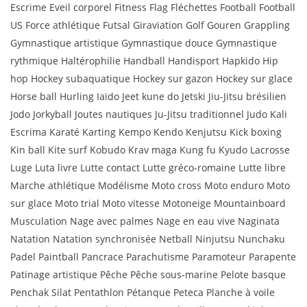
Escrime Eveil corporel Fitness Flag Fléchettes Football Football
US Force athlétique Futsal Giraviation Golf Gouren Grappling
Gymnastique artistique Gymnastique douce Gymnastique
rythmique Haltérophilie Handball Handisport Hapkido Hip
hop Hockey subaquatique Hockey sur gazon Hockey sur glace
Horse ball Hurling Iaïdo Jeet kune do Jetski Jiu-Jitsu brésilien
Jodo Jorkyball Joutes nautiques Ju-Jitsu traditionnel Judo Kali
Escrima Karaté Karting Kempo Kendo Kenjutsu Kick boxing
Kin ball Kite surf Kobudo Krav maga Kung fu Kyudo Lacrosse
Luge Luta livre Lutte contact Lutte gréco-romaine Lutte libre
Marche athlétique Modélisme Moto cross Moto enduro Moto
sur glace Moto trial Moto vitesse Motoneige Mountainboard
Musculation Nage avec palmes Nage en eau vive Naginata
Natation Natation synchronisée Netball Ninjutsu Nunchaku
Padel Paintball Pancrace Parachutisme Paramoteur Parapente
Patinage artistique Pêche Pêche sous-marine Pelote basque
Penchak Silat Pentathlon Pétanque Peteca Planche à voile