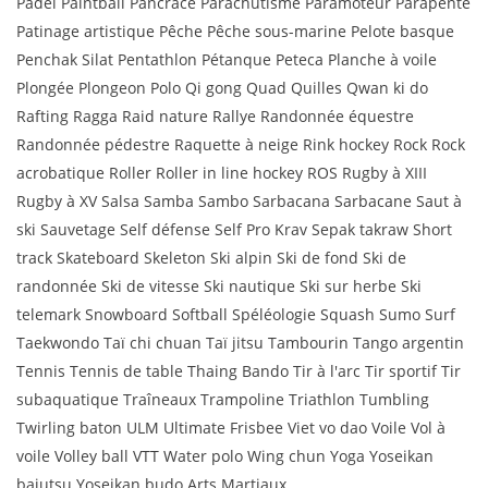
Padel Paintball Pancrace Parachutisme Paramoteur Parapente
Patinage artistique Pêche Pêche sous-marine Pelote basque
Penchak Silat Pentathlon Pétanque Peteca Planche à voile
Plongée Plongeon Polo Qi gong Quad Quilles Qwan ki do
Rafting Ragga Raid nature Rallye Randonnée équestre
Randonnée pédestre Raquette à neige Rink hockey Rock Rock
acrobatique Roller Roller in line hockey ROS Rugby à XIII
Rugby à XV Salsa Samba Sambo Sarbacana Sarbacane Saut à
ski Sauvetage Self défense Self Pro Krav Sepak takraw Short
track Skateboard Skeleton Ski alpin Ski de fond Ski de
randonnée Ski de vitesse Ski nautique Ski sur herbe Ski
telemark Snowboard Softball Spéléologie Squash Sumo Surf
Taekwondo Taï chi chuan Taï jitsu Tambourin Tango argentin
Tennis Tennis de table Thaing Bando Tir à l'arc Tir sportif Tir
subaquatique Traîneaux Trampoline Triathlon Tumbling
Twirling baton ULM Ultimate Frisbee Viet vo dao Voile Vol à
voile Volley ball VTT Water polo Wing chun Yoga Yoseikan
bajutsu Yoseikan budo Arts Martiaux