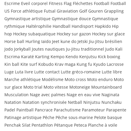
Escrime Eveil corporel Fitness Flag Fléchettes Football Football
US Force athlétique Futsal Giraviation Golf Gouren Grappling
Gymnastique artistique Gymnastique douce Gymnastique
rythmique Haltérophilie Handball Handisport Hapkido Hip
hop Hockey subaquatique Hockey sur gazon Hockey sur glace
Horse ball Hurling Iaïdo Jeet kune do Jetski Jiu-Jitsu brésilien
Jodo Jorkyball Joutes nautiques Ju-Jitsu traditionnel Judo Kali
Escrima Karaté Karting Kempo Kendo Kenjutsu Kick boxing
Kin ball Kite surf Kobudo Krav maga Kung fu Kyudo Lacrosse
Luge Luta livre Lutte contact Lutte gréco-romaine Lutte libre
Marche athlétique Modélisme Moto cross Moto enduro Moto
sur glace Moto trial Moto vitesse Motoneige Mountainboard
Musculation Nage avec palmes Nage en eau vive Naginata
Natation Natation synchronisée Netball Ninjutsu Nunchaku
Padel Paintball Pancrace Parachutisme Paramoteur Parapente
Patinage artistique Pêche Pêche sous-marine Pelote basque
Penchak Silat Pentathlon Pétanque Peteca Planche à voile