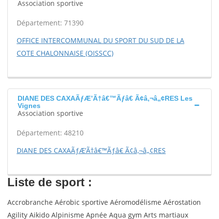
Association sportive
Département: 71390
OFFICE INTERCOMMUNAL DU SPORT DU SUD DE LA
COTE CHALONNAISE (OISSCC)
DIANE DES CAXAÃƒÆ’Ã†â€™Ãƒâ€ Ã¢â‚¬â„¢RES Les
Vignes
Association sportive
Département: 48210
DIANE DES CAXAÃƒÆ’Ã†â€™Ãƒâ€ Ã¢â‚¬â„¢RES
Liste de sport :
Accrobranche Aérobic sportive Aéromodélisme Aérostation
Agility Aikido Alpinisme Apnée Aqua gym Arts martiaux