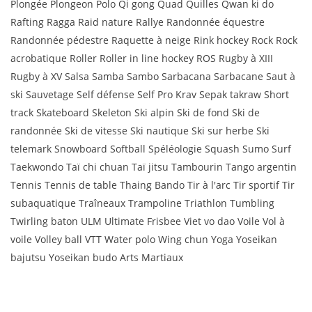
Plongée Plongeon Polo Qi gong Quad Quilles Qwan ki do
Rafting Ragga Raid nature Rallye Randonnée équestre
Randonnée pédestre Raquette à neige Rink hockey Rock Rock
acrobatique Roller Roller in line hockey ROS Rugby à XIII
Rugby à XV Salsa Samba Sambo Sarbacana Sarbacane Saut à
ski Sauvetage Self défense Self Pro Krav Sepak takraw Short
track Skateboard Skeleton Ski alpin Ski de fond Ski de
randonnée Ski de vitesse Ski nautique Ski sur herbe Ski
telemark Snowboard Softball Spéléologie Squash Sumo Surf
Taekwondo Taï chi chuan Taï jitsu Tambourin Tango argentin
Tennis Tennis de table Thaing Bando Tir à l'arc Tir sportif Tir
subaquatique Traîneaux Trampoline Triathlon Tumbling
Twirling baton ULM Ultimate Frisbee Viet vo dao Voile Vol à
voile Volley ball VTT Water polo Wing chun Yoga Yoseikan
bajutsu Yoseikan budo Arts Martiaux