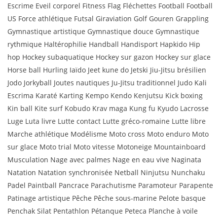
Escrime Eveil corporel Fitness Flag Fléchettes Football Football
US Force athlétique Futsal Giraviation Golf Gouren Grappling
Gymnastique artistique Gymnastique douce Gymnastique
rythmique Haltérophilie Handball Handisport Hapkido Hip
hop Hockey subaquatique Hockey sur gazon Hockey sur glace
Horse ball Hurling Iaïdo Jeet kune do Jetski Jiu-Jitsu brésilien
Jodo Jorkyball Joutes nautiques Ju-Jitsu traditionnel Judo Kali
Escrima Karaté Karting Kempo Kendo Kenjutsu Kick boxing
Kin ball Kite surf Kobudo Krav maga Kung fu Kyudo Lacrosse
Luge Luta livre Lutte contact Lutte gréco-romaine Lutte libre
Marche athlétique Modélisme Moto cross Moto enduro Moto
sur glace Moto trial Moto vitesse Motoneige Mountainboard
Musculation Nage avec palmes Nage en eau vive Naginata
Natation Natation synchronisée Netball Ninjutsu Nunchaku
Padel Paintball Pancrace Parachutisme Paramoteur Parapente
Patinage artistique Pêche Pêche sous-marine Pelote basque
Penchak Silat Pentathlon Pétanque Peteca Planche à voile