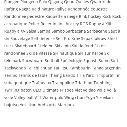
Plongée Plongeon Polo Qi gong Quad Quilles Qwan ki do
Rafting Ragga Raid nature Rallye Randonnée équestre
Randonnée pédestre Raquette à neige Rink hockey Rock Rock
acrobatique Roller Roller in line hockey ROS Rugby à XIII
Rugby à XV Salsa Samba Sambo Sarbacana Sarbacane Saut à
ski Sauvetage Self défense Self Pro Krav Sepak takraw Short
track Skateboard Skeleton Ski alpin Ski de fond Ski de
randonnée Ski de vitesse Ski nautique Ski sur herbe Ski
telemark Snowboard Softball Spéléologie Squash Sumo Surf
Taekwondo Taï chi chuan Taï jitsu Tambourin Tango argentin
Tennis Tennis de table Thaing Bando Tir à l'arc Tir sportif Tir
subaquatique Traîneaux Trampoline Triathlon Tumbling
Twirling baton ULM Ultimate Frisbee Viet vo dao Voile Vol à
voile Volley ball VTT Water polo Wing chun Yoga Yoseikan
bajutsu Yoseikan budo Arts Martiaux