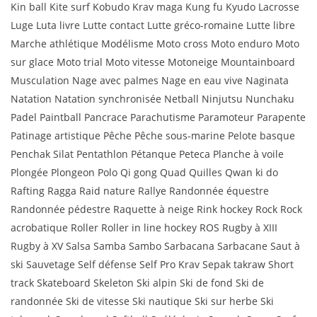
Kin ball Kite surf Kobudo Krav maga Kung fu Kyudo Lacrosse
Luge Luta livre Lutte contact Lutte gréco-romaine Lutte libre
Marche athlétique Modélisme Moto cross Moto enduro Moto
sur glace Moto trial Moto vitesse Motoneige Mountainboard
Musculation Nage avec palmes Nage en eau vive Naginata
Natation Natation synchronisée Netball Ninjutsu Nunchaku
Padel Paintball Pancrace Parachutisme Paramoteur Parapente
Patinage artistique Pêche Pêche sous-marine Pelote basque
Penchak Silat Pentathlon Pétanque Peteca Planche à voile
Plongée Plongeon Polo Qi gong Quad Quilles Qwan ki do
Rafting Ragga Raid nature Rallye Randonnée équestre
Randonnée pédestre Raquette à neige Rink hockey Rock Rock
acrobatique Roller Roller in line hockey ROS Rugby à XIII
Rugby à XV Salsa Samba Sambo Sarbacana Sarbacane Saut à
ski Sauvetage Self défense Self Pro Krav Sepak takraw Short
track Skateboard Skeleton Ski alpin Ski de fond Ski de
randonnée Ski de vitesse Ski nautique Ski sur herbe Ski