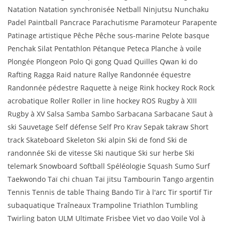
Natation Natation synchronisée Netball Ninjutsu Nunchaku
Padel Paintball Pancrace Parachutisme Paramoteur Parapente
Patinage artistique Pêche Pêche sous-marine Pelote basque
Penchak Silat Pentathlon Pétanque Peteca Planche à voile
Plongée Plongeon Polo Qi gong Quad Quilles Qwan ki do
Rafting Ragga Raid nature Rallye Randonnée équestre
Randonnée pédestre Raquette à neige Rink hockey Rock Rock
acrobatique Roller Roller in line hockey ROS Rugby à XIII
Rugby à XV Salsa Samba Sambo Sarbacana Sarbacane Saut à
ski Sauvetage Self défense Self Pro Krav Sepak takraw Short
track Skateboard Skeleton Ski alpin Ski de fond Ski de
randonnée Ski de vitesse Ski nautique Ski sur herbe Ski
telemark Snowboard Softball Spéléologie Squash Sumo Surf
Taekwondo Taï chi chuan Taï jitsu Tambourin Tango argentin
Tennis Tennis de table Thaing Bando Tir à l'arc Tir sportif Tir
subaquatique Traîneaux Trampoline Triathlon Tumbling
Twirling baton ULM Ultimate Frisbee Viet vo dao Voile Vol à