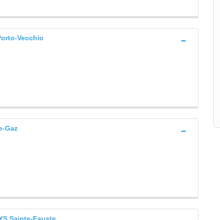
rto-Vecchio
e-Gaz
S Sainte-Fauste