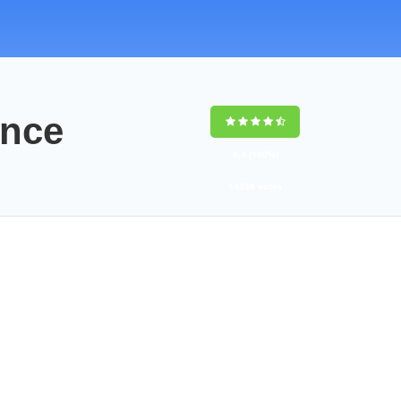
ance
9,4
(100%)
14358
votes