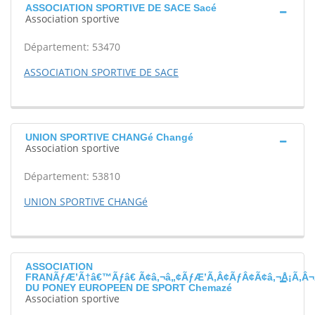
ASSOCIATION SPORTIVE DE SACE Sacé
Association sportive
Département: 53470
ASSOCIATION SPORTIVE DE SACE
UNION SPORTIVE CHANGé Changé
Association sportive
Département: 53810
UNION SPORTIVE CHANGé
ASSOCIATION
FRANÃƒÆ’Ã†â€™Ãƒâ€ Ã¢â‚¬â„¢ÃƒÆ’Ã‚Â¢ÃƒÂ¢Ã¢â‚¬Å¡Ã‚Â¬
DU PONEY EUROPEEN DE SPORT Chemazé
Association sportive