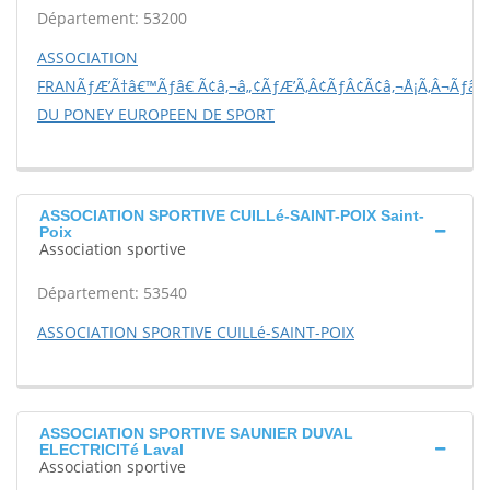
Département: 53200
ASSOCIATION
FRANÃƒÆ’Ã†â€™Ãƒâ€ Ã¢â‚¬â„¢ÃƒÆ’Ã‚Â¢ÃƒÂ¢Ã¢â‚¬Å¡Ã‚Â¬Ãƒâ€š
DU PONEY EUROPEEN DE SPORT
ASSOCIATION SPORTIVE CUILLé-SAINT-POIX Saint-
Poix
Association sportive
Département: 53540
ASSOCIATION SPORTIVE CUILLé-SAINT-POIX
ASSOCIATION SPORTIVE SAUNIER DUVAL
ELECTRICITé Laval
Association sportive