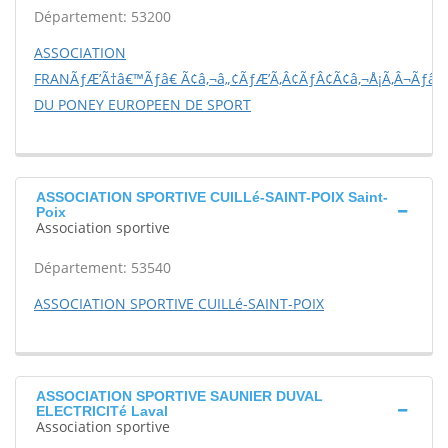
Département: 53200
ASSOCIATION
FRANÃƒÆ’Ã†â€™Ãƒâ€ Ã¢â‚¬â„¢ÃƒÆ’Ã‚Â¢ÃƒÂ¢Ã¢â‚¬Å¡Ã‚Â¬Ãƒâ€š
DU PONEY EUROPEEN DE SPORT
ASSOCIATION SPORTIVE CUILLé-SAINT-POIX Saint-
Poix
Association sportive
Département: 53540
ASSOCIATION SPORTIVE CUILLé-SAINT-POIX
ASSOCIATION SPORTIVE SAUNIER DUVAL
ELECTRICITé Laval
Association sportive