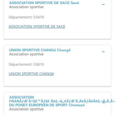
ASSOCIATION SPORTIVE DE SACE Sacé
Association sportive
Département: 53470
ASSOCIATION SPORTIVE DE SACE
UNION SPORTIVE CHANGé Changé
Association sportive
Département: 53810
UNION SPORTIVE CHANGé
ASSOCIATION
FRANÃƒÆ’Ã†â€™Ãƒâ€ Ã¢â‚¬â„¢ÃƒÆ’Ã‚Â¢ÃƒÂ¢Ã¢â‚¬Å¡Ã‚Â¬
DU PONEY EUROPEEN DE SPORT Chemazé
Association sportive