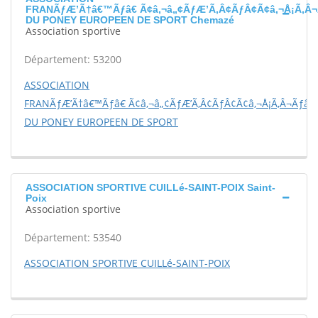
FRANÃƒÆ’Ã†â€™Ãƒâ€ Ã¢â‚¬â„¢ÃƒÆ’Ã‚Â¢ÃƒÂ¢Ã¢â‚¬Å¡Ã‚Â¬
DU PONEY EUROPEEN DE SPORT Chemazé
Association sportive
Département: 53200
ASSOCIATION
FRANÃƒÆ’Ã†â€™Ãƒâ€ Ã¢â‚¬â„¢ÃƒÆ’Ã‚Â¢ÃƒÂ¢Ã¢â‚¬Å¡Ã‚Â¬Ãƒâ€š
DU PONEY EUROPEEN DE SPORT
ASSOCIATION SPORTIVE CUILLé-SAINT-POIX Saint-
Poix
Association sportive
Département: 53540
ASSOCIATION SPORTIVE CUILLé-SAINT-POIX