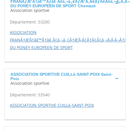
FRANÃƒÆ’Ã†â€™Ãƒâ€ Ã¢â‚¬â„¢ÃƒÆ’Ã‚Â¢ÃƒÂ¢Ã¢â‚¬Å¡Ã‚Â¬
DU PONEY EUROPEEN DE SPORT Chemazé
Association sportive
Département: 53200
ASSOCIATION
FRANÃƒÆ’Ã†â€™Ãƒâ€ Ã¢â‚¬â„¢ÃƒÆ’Ã‚Â¢ÃƒÂ¢Ã¢â‚¬Å¡Ã‚Â¬Ãƒâ€š
DU PONEY EUROPEEN DE SPORT
ASSOCIATION SPORTIVE CUILLé-SAINT-POIX Saint-
Poix
Association sportive
Département: 53540
ASSOCIATION SPORTIVE CUILLé-SAINT-POIX