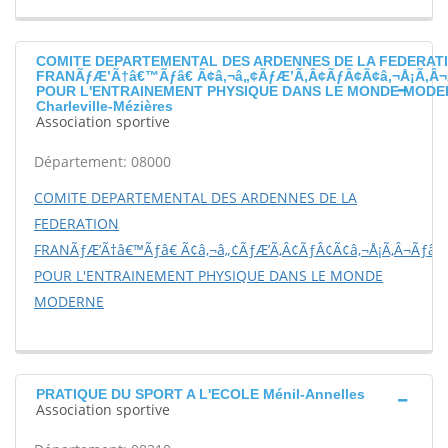
COMITE DEPARTEMENTAL DES ARDENNES DE LA FEDERAT
FRANÃƒÆ’Ã†â€™Ãƒâ€ Ã¢â‚¬â„¢ÃƒÆ’Ã‚Â¢ÃƒÂ¢Ã¢â‚¬Å¡Ã‚Â¬
POUR L'ENTRAINEMENT PHYSIQUE DANS LE MONDE MODE
Charleville-Mézières
Association sportive
Département: 08000
COMITE DEPARTEMENTAL DES ARDENNES DE LA
FEDERATION
FRANÃƒÆ’Ã†â€™Ãƒâ€ Ã¢â‚¬â„¢ÃƒÆ’Ã‚Â¢ÃƒÂ¢Ã¢â‚¬Å¡Ã‚Â¬Ãƒâ€š
POUR L'ENTRAINEMENT PHYSIQUE DANS LE MONDE
MODERNE
PRATIQUE DU SPORT A L'ECOLE Ménil-Annelles
Association sportive