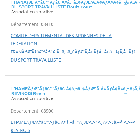
FRANÃƒÆ’Ã†â€™Ãƒâ€ Ã¢â‚¬â„¢ÃƒÆ’Ã‚Â¢ÃƒÂ¢Ã¢â‚¬Å¡Ã‚Â¬
DU SPORT TRAVAILLISTE Boulzicourt
Association sportive
Département: 08410
COMITE DEPARTEMENTAL DES ARDENNES DE LA
FEDERATION
FRANÃƒÆ’Ã†â€™Ãƒâ€ Ã¢â‚¬â„¢ÃƒÆ’Ã‚Â¢ÃƒÂ¢Ã¢â‚¬Å¡Ã‚Â¬Ãƒâ€š
DU SPORT TRAVAILLISTE
L'HAMEÃƒÆ’Ã†â€™Ãƒâ€ Ã¢â‚¬â„¢ÃƒÆ’Ã‚Â¢ÃƒÂ¢Ã¢â‚¬Å¡Ã‚
REVINOIS Revin
Association sportive
Département: 08500
L'HAMEÃƒÆ’Ã†â€™Ãƒâ€ Ã¢â‚¬â„¢ÃƒÆ’Ã‚Â¢ÃƒÂ¢Ã¢â‚¬Å¡Ã‚Â¬Ãƒ
REVINOIS