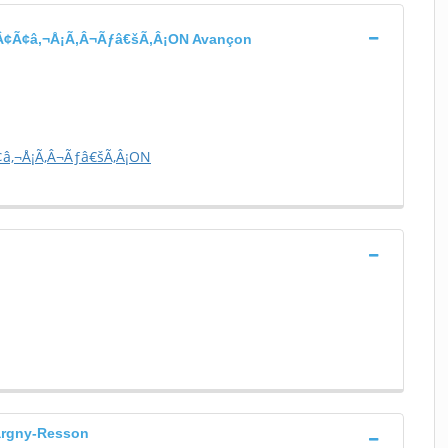
¢Ã¢â‚¬Å¡Ã‚Â¬Ãƒâ€šÃ‚Â¡ON Avançon
â‚¬Å¡Ã‚Â¬Ãƒâ€šÃ‚Â¡ON
rgny-Resson