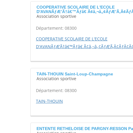
COOPERATIVE SCOLAIRE DE L'ECOLE
D'AVANÃƒÆ’Ã†â€™Ãƒâ€ Ã¢â‚¬â„¢ÃƒÆ’Ã‚Â¢ÃƒÂ
Association sportive
Département: 08300
COOPERATIVE SCOLAIRE DE L'ECOLE
D'AVANÃƒÆ’Ã†â€™Ãƒâ€ Ã¢â‚¬â„¢ÃƒÆ’Ã‚Â¢ÃƒÂ¢Ã¢
TAIN-THOUIN Saint-Loup-Champagne
Association sportive
Département: 08300
TAIN-THOUIN
ENTENTE RETHELOISE DE PARGNY-RESSON Pa