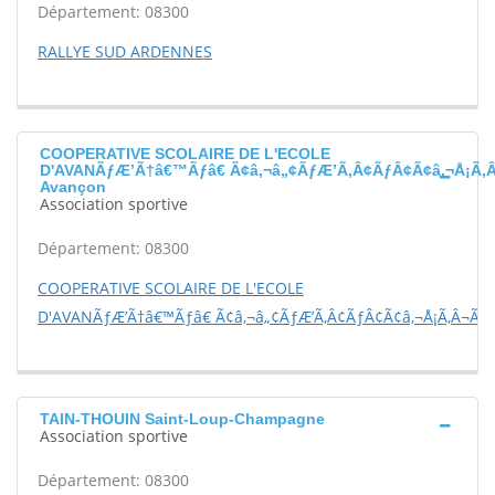
Département: 08300
RALLYE SUD ARDENNES
COOPERATIVE SCOLAIRE DE L'ECOLE
D'AVANÃƒÆ’Ã†â€™Ãƒâ€ Ã¢â‚¬â„¢ÃƒÆ’Ã‚Â¢ÃƒÂ¢Ã¢â‚¬Å¡Ã‚
Avançon
Association sportive
Département: 08300
COOPERATIVE SCOLAIRE DE L'ECOLE
D'AVANÃƒÆ’Ã†â€™Ãƒâ€ Ã¢â‚¬â„¢ÃƒÆ’Ã‚Â¢ÃƒÂ¢Ã¢â‚¬Å¡Ã‚Â¬Ãƒ
TAIN-THOUIN Saint-Loup-Champagne
Association sportive
Département: 08300