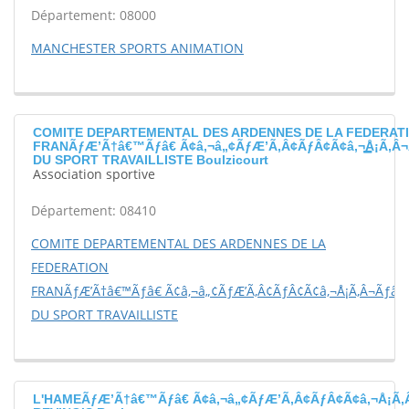
Département: 08000
MANCHESTER SPORTS ANIMATION
COMITE DEPARTEMENTAL DES ARDENNES DE LA FEDERAT
FRANÃƒÆ’Ã†â€™Ãƒâ€ Ã¢â‚¬â„¢ÃƒÆ’Ã‚Â¢ÃƒÂ¢Ã¢â‚¬Å¡Ã‚Â¬
DU SPORT TRAVAILLISTE Boulzicourt
Association sportive
Département: 08410
COMITE DEPARTEMENTAL DES ARDENNES DE LA
FEDERATION
FRANÃƒÆ’Ã†â€™Ãƒâ€ Ã¢â‚¬â„¢ÃƒÆ’Ã‚Â¢ÃƒÂ¢Ã¢â‚¬Å¡Ã‚Â¬Ãƒâ€š
DU SPORT TRAVAILLISTE
L'HAMEÃƒÆ’Ã†â€™Ãƒâ€ Ã¢â‚¬â„¢ÃƒÆ’Ã‚Â¢ÃƒÂ¢Ã¢â‚¬Å¡Ã‚