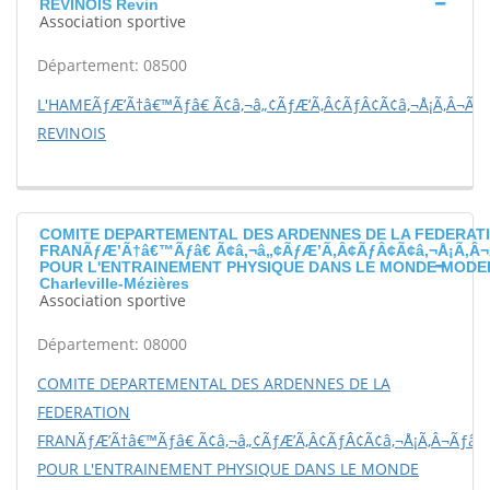
REVINOIS Revin
Association sportive
Département: 08500
L'HAMEÃƒÆ’Ã†â€™Ãƒâ€ Ã¢â‚¬â„¢ÃƒÆ’Ã‚Â¢ÃƒÂ¢Ã¢â‚¬Å¡Ã‚Â¬Ãƒ
REVINOIS
COMITE DEPARTEMENTAL DES ARDENNES DE LA FEDERAT
FRANÃƒÆ’Ã†â€™Ãƒâ€ Ã¢â‚¬â„¢ÃƒÆ’Ã‚Â¢ÃƒÂ¢Ã¢â‚¬Å¡Ã‚Â¬
POUR L'ENTRAINEMENT PHYSIQUE DANS LE MONDE MODE
Charleville-Mézières
Association sportive
Département: 08000
COMITE DEPARTEMENTAL DES ARDENNES DE LA
FEDERATION
FRANÃƒÆ’Ã†â€™Ãƒâ€ Ã¢â‚¬â„¢ÃƒÆ’Ã‚Â¢ÃƒÂ¢Ã¢â‚¬Å¡Ã‚Â¬Ãƒâ€š
POUR L'ENTRAINEMENT PHYSIQUE DANS LE MONDE